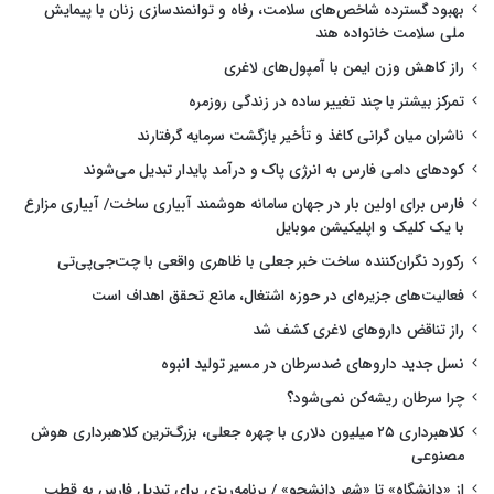
بهبود گسترده شاخص‌های سلامت، رفاه و توانمندسازی زنان با پیمایش
ملی سلامت خانواده هند
راز کاهش وزن ایمن با آمپول‌های لاغری
تمرکز بیشتر با چند تغییر ساده در زندگی روزمره
ناشران میان گرانی کاغذ و تأخیر بازگشت سرمایه گرفتارند
کودهای دامی فارس به انرژی پاک و درآمد پایدار تبدیل می‌شوند
فارس برای اولین بار در جهان سامانه هوشمند آبیاری ساخت/ آبیاری مزارع
با یک کلیک و اپلیکیشن موبایل
رکورد نگران‌کننده ساخت خبر جعلی با ظاهری واقعی با چت‌جی‌پی‌تی
فعالیت‌های جزیره‌ای در حوزه اشتغال، مانع تحقق اهداف است
راز تناقض داروهای لاغری کشف شد
نسل جدید داروهای ضدسرطان در مسیر تولید انبوه
چرا سرطان ریشه‌کن نمی‌شود؟
کلاهبرداری ۲۵ میلیون دلاری با چهره جعلی، بزرگ‌ترین کلاهبرداری هوش
مصنوعی
از «دانشگاه» تا «شهر دانشجو» / برنامه‌ریزی برای تبدیل فارس به قطب