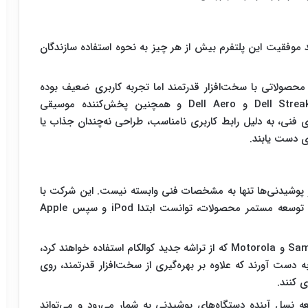
موفقیت این پلتفرم بیش از هر چیز به نحوه استفاده سازندگان
محصولاتی با سخت‌افزار قدرتمند اما تجربه کاربری ضعیف بوده
است. محصولاتی مانند IBM Simon، گوشی‌های Dell Streak و Dell Aero و همچنین پخش‌کننده موسیقی
جود نوآوری فنی، به دلیل رابط کاربری نامناسب، طراحی نه‌چندان جذاب یا
ی دست یابند.
موفقیت در بازار پوشیدنی‌ها تنها به مشخصات فنی وابسته نیست. این شرکت با
تمرکز بر طراحی، سادگی استفاده، یکپارچگی نرم‌افزار و توسعه مستمر محصولات، توانست ابتدا iPod و سپس Apple
کارشناسان معتقدند شرکت‌هایی مانند Samsung، Google و Motorola که از تراشه جدید کوالکام استفاده خواهند کرد،
ه دست آورند که علاوه بر بهره‌گیری از سخت‌افزار قدرتمند، روی
 کنند.
Snap گام مهمی در توسعه نسل آینده دستگاه‌های پوشیدنی به شمار می‌رود و می‌تواند