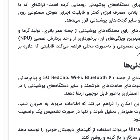
لکام از پلتفرم جدید Snapdragon Wear Elite برای دستگاه‌های پوشیدنی رونمایی کرده است؛ تراشه‌ای که با
نومتری، توان پردازشی بالاتر، مصرف انرژی کمتر و قابلیت اجرای هوش مصنوعی روی
و سایر گجت‌های پوشیدنی قرار می‌دهد.
ای رایج دستگاه‌های پوشیدنی از جمله عمر باتری، تولید گرما و
وابستگی به پردازش ابری توسعه یافته است. یکی از مهم‌ترین ویژگی‌های آن، برخورداری از واحد پردازش عصبی (NPU)
صنوعی را به‌صورت محلی فراهم می‌کند؛ قابلیتی که علاوه بر
.
نی‌ها
Snapdragon Wear Elite از فناوری‌های ارتباطی متعددی از جمله 5G RedCap، Wi-Fi، Bluetooth ۶.۰ و پیام‌رسانی
 قابلیت‌های ساعت‌های هوشمند و سایر دستگاه‌های پوشیدنی را در
ضطراری به‌طور قابل توجهی ارتقا دهند.
امکان را فراهم می‌کند که اطلاعات مربوط به ضربان قلب،
ورت هم‌زمان تحلیل شوند و تنها در صورت تشخیص یک وضعیت
ود.
از سوی دیگر، پشتیبانی از فناوری Ultra-Wideband (UWB) می‌تواند استفاده از کلیدهای دیجیتال خودرو را توسعه دهد
ازگار را باز کرده و روشن کنند.