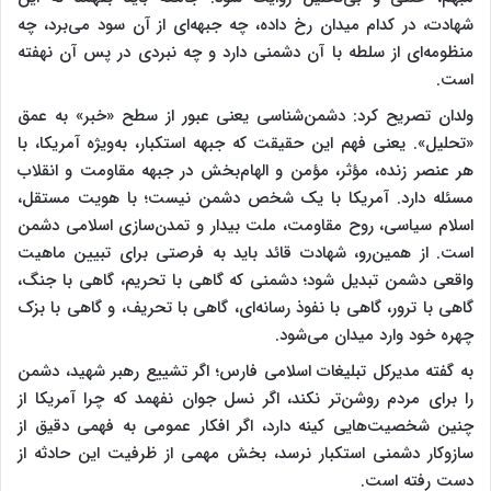
شهادت، در کدام میدان رخ داده، چه جبهه‌ای از آن سود می‌برد، چه
منظومه‌ای از سلطه با آن دشمنی دارد و چه نبردی در پس آن نهفته
است.
ولدان تصریح کرد: دشمن‌شناسی یعنی عبور از سطح «خبر» به عمق
«تحلیل». یعنی فهم این حقیقت که جبهه استکبار، به‌ویژه آمریکا، با
هر عنصر زنده، مؤثر، مؤمن و الهام‌بخش در جبهه مقاومت و انقلاب
مسئله دارد. آمریکا با یک شخص دشمن نیست؛ با هویت مستقل،
اسلام سیاسی، روح مقاومت، ملت بیدار و تمدن‌سازی اسلامی دشمن
است. از همین‌رو، شهادت قائد باید به فرصتی برای تبیین ماهیت
واقعی دشمن تبدیل شود؛ دشمنی که گاهی با تحریم، گاهی با جنگ،
گاهی با ترور، گاهی با نفوذ رسانه‌ای، گاهی با تحریف، و گاهی با بزک
چهره خود وارد میدان می‌شود.
به گفته مدیرکل تبلیغات اسلامی فارس؛ اگر تشییع رهبر شهید، دشمن
را برای مردم روشن‌تر نکند، اگر نسل جوان نفهمد که چرا آمریکا از
چنین شخصیت‌هایی کینه دارد، اگر افکار عمومی به فهمی دقیق از
سازوکار دشمنی استکبار نرسد، بخش مهمی از ظرفیت این حادثه از
دست رفته است.