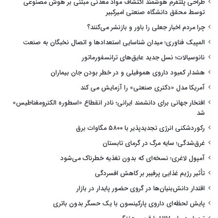
طراحی پلتفرم هوشمند اکتشاف مواد معدنی مبتنی بر هوش مصنوعی
توسط محقق دانشگاه صنعتی امیرکبیر
چرا مردم اخبار جعلی را باور و بازنشر می‌کنند؟
المپیک فناوری؛ میدان شناسایی استعدادها و اتصال نخبگان به صنعت
نانوسیالات؛ نسل جدید عایق‌های ترانسفورماتور
هشدار کمبود داروی هموفیلی و در خطر بودن جان بیماران
آمریکا مدل «دکتری صنعتی» را آزمایش می کند
افتخار جهانی برای دانشمند ایرانی؛ نادر انقطاع «اسطوره الکترومغناطیس»
شد
رکوردشکنی انرژی تجدیدپذیر با ۵۸۰۰ مگاوات برق
غرق‌شدگی؛ سایه مرگ در گرمای تابستان
آمپول لاغری؛ نسخه‌ای که بدون تغذیه خطرناک می‌شود
تأثیر رژیم غذایی پرفیبر بر کاهش افسردگی
اقتدار دانش‌بنیان‌ها در گروی حضور پایدار در بازار
پایش لحظه‌ای داروی پارکینسون با یک حسگر بدون باتری