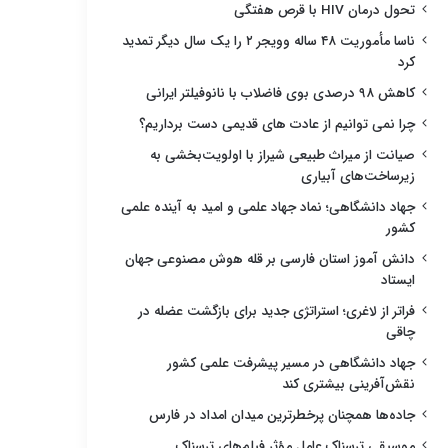
تحول درمان HIV با قرص هفتگی
ناسا مأموریت ۴۸ ساله وویجر ۲ را یک سال دیگر تمدید
کرد
کاهش ۹۸ درصدی بوی فاضلاب با نانوفیلتر ایرانی
چرا نمی توانیم از عادت های قدیمی دست برداریم؟
صیانت از میراث طبیعی شیراز با اولویت‌بخشی به
زیرساخت‌های آبیاری
جهاد دانشگاهی؛ نماد جهاد علمی و امید به آینده علمی
کشور
دانش آموز استان فارسی بر قله هوش مصنوعی جهان
ایستاد
فراتر از لاغری؛ استراتژی جدید برای بازگشت عضله در
چاقی
جهاد دانشگاهی در مسیر پیشرفت علمی کشور
نقش‌آفرینی بیشتری کند
جاده‌ها همچنان پرخطرترین میدان امداد در فارس
موسیقی ترسناک عامل مؤثر فیلم‌های ترسناک