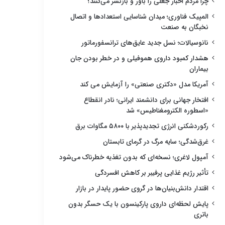
چرا مردم اخبار جعلی را باور و بازنشر می‌کنند؟
المپیک فناوری؛ میدان شناسایی استعدادها و اتصال
نخبگان به صنعت
نانوسیالات؛ نسل جدید عایق‌های ترانسفورماتور
هشدار کمبود داروی هموفیلی و در خطر بودن جان
بیماران
آمریکا مدل «دکتری صنعتی» را آزمایش می کند
افتخار جهانی برای دانشمند ایرانی؛ نادر انقطاع
«اسطوره الکترومغناطیس» شد
رکوردشکنی انرژی تجدیدپذیر با ۵۸۰۰ مگاوات برق
غرق‌شدگی؛ سایه مرگ در گرمای تابستان
آمپول لاغری؛ نسخه‌ای که بدون تغذیه خطرناک می‌شود
تأثیر رژیم غذایی پرفیبر بر کاهش افسردگی
اقتدار دانش‌بنیان‌ها در گروی حضور پایدار در بازار
پایش لحظه‌ای داروی پارکینسون با یک حسگر بدون
باتری