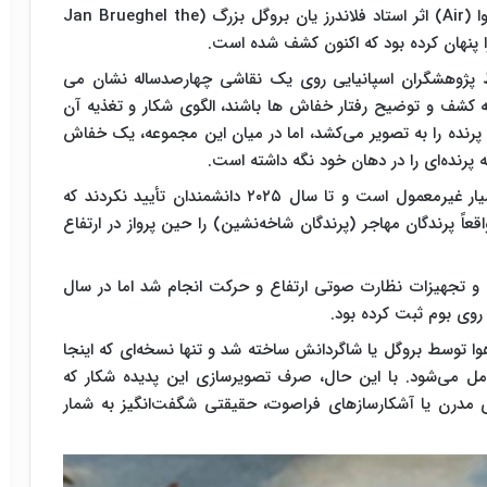
بیش از ۴۰۰ سال است که یک نقاشی روغنی به نام هوا (Air) اثر استاد فلاندرز یان بروگل بزرگ (Jan Brueghel the
 پژوهشگران اسپانیایی روی یک نقاشی چهارصدساله نشان می
به کشف و توضیح رفتار خفاش ها باشند، الگوی شکار و تغذیه آن
پرنده را به تصویر می‌کشد، اما در میان این مجموعه، یک خفاش
گفتنی است این رفتار برای خفاش های فوق الذکر بسیار غیرمعمول است و تا سال ۲۰۲۵ دانشمندان تأیید نکردند که
های شب‌زی بزرگ (Nyctalus lasiopterus) واقعاً پرندگان مهاجر (پرندگان شاخه‌نشین) را حین پرواز در ارتفاع
 و تجهیزات نظارت صوتی ارتفاع و حرکت انجام شد اما در سال
ا توسط بروگل یا شاگردانش ساخته شد و تنها نسخه‌ای که اینجا
 می‌شود. با این حال، صرف تصویرسازی این پدیده شکار که
ی مدرن یا آشکارسازهای فراصوت، حقیقتی شگفت‌انگیز به شمار