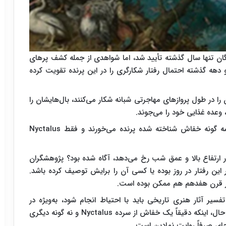
ن تنها سال گذشته تأیید شد، اما شواهدی از جمله کشف پرهای
هه گذشته احتمال رفتار شکارگری را در این پرنده تقویت کرده
 در طول پروازهای مهاجرتی شبانه شکار می‌کنند، بال‌هایشان را
لازم به ذکر است که بررسی ها نشان می دهد تنها سه گونه خفاش شناخته شده پرنده می‌خورند و فقط Nyctalus
ر ارتفاع بالا و عمق شب رخ می‌دهد، آگاه شده بود؟ پژوهشگران
این رفتار در روز بوده یا کسی آن را برایش توصیف کرده باشد.
در قرن هفدهم هم ممکن بوده است.
فسیر آثار هنری تاریخی باید با احتیاط انجام شود، به‌ویژه در
نقاشی‌های تمثیلی که اغلب عناصر نمادین دارند. با این حال، اینکه دقیقاً یک خفاش از سرده Nyctalus و نه گونه دیگری
جای صرفاً روایت نمادین است.