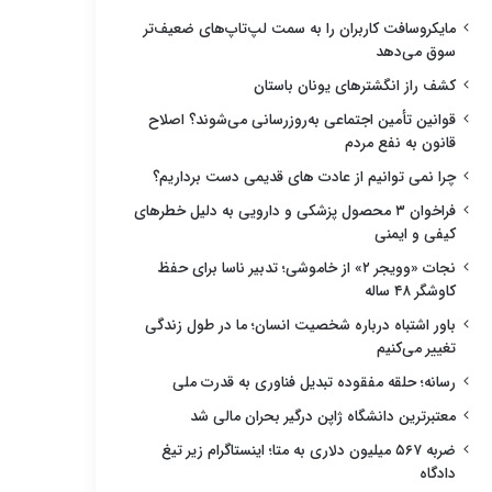
مایکروسافت کاربران را به سمت لپ‌تاپ‌های ضعیف‌تر
سوق می‌دهد
کشف راز انگشترهای یونان باستان
قوانین تأمین اجتماعی به‌روزرسانی می‌شوند؟ اصلاح
قانون به نفع مردم
چرا نمی توانیم از عادت های قدیمی دست برداریم؟
فراخوان ۳ محصول پزشکی و دارویی به دلیل خطرهای
کیفی و ایمنی
نجات «وویجر ۲» از خاموشی؛ تدبیر ناسا برای حفظ
کاوشگر ۴۸ ساله
باور اشتباه درباره شخصیت انسان؛ ما در طول زندگی
تغییر می‌کنیم
رسانه؛ حلقه مفقوده تبدیل فناوری به قدرت ملی
معتبرترین دانشگاه ژاپن درگیر بحران مالی شد
ضربه ۵۶۷ میلیون دلاری به متا؛ اینستاگرام زیر تیغ
دادگاه