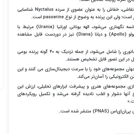
به گفته متخصصین، اندازه، شکل و رنگ به‌کاررفته در نقاشی، خفاش را به عنوان عضوی از سرده Nyctalus شناسایی
این پرنده به وضوح از نوع passerine است.
این نقاشی که در موزه هنرهای زیبای لیون در فرانسه نگهداری می‌شود، الهه یونانی اورانیا (Urania) مرتبط با
ستاره‌شناسی و طالع‌بینی را نشان می‌دهد. خدایان آپولو (Apollo) و دیانا (Diana) نیز در دوردست قابل مشاهده
پژوهشگران می‌نویسند: این نقاشی بیش از ۶۰ گونه جانوری را شامل می‌شود، از جمله نزدیک به ۴۰ گونه پرنده بومی
جهان مجموعه‌های خود را با سرعت دیجیتال‌سازی می کنند و این
 الکترونیکی را آسان‌تر می‌کند.
سازی مجموعه‌های هنری و پیشرفت ابزارهای تحلیلی، ارزش این
اج آنها دشوار و اغلب نادیده گرفته می‌شد و تکمیل رویکردهای
ت.»
) منتشر شده است.