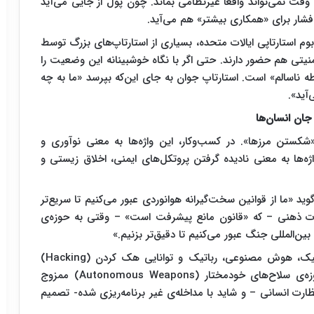
 نمی‌تواند واقعاً غیرنظامی بماند. چون پول از جایی می‌آید
فشار برای «همکاری بیشتر» هم می‌آید.
استارتاپی ایالات متحده، بسیاری از استارتاپ‌های بزرگ توسط
هلدینگ‌هایی حمایت می‌شوند که در صنایع دفاعی یا امنیتی هم حضور دارند. حتی اگر با نگاه خوش‎بینانه این وضعیت را
 ناسالم» است. استارتاپ جوان به جای این‌که بپرسد «ما به چه
آید».
ان انسان‌ها
شکستن مرزها». در کسب‌وکار، این واژه‌ها به معنی نوآوری و
ه‌ها به معنی نادیده گرفتن پروتکل‌های ایمنی، اخلاق زیستی و
د «ما از قوانین سخت‌گیرانه هوانوردی عبور می‌کنیم تا سریع‌تر
ت ذهنی – که «قانون مانع پیشرفت است» – وقتی به حوزه‌ی
ین‌المللی جنگ عبور می‌کنیم تا دقیق‌تر بزنیم.»
در فرهنگ و عرف دنیای مهندسی نرم افزار و الکترونیک، هوش مصنوعی، رباتیک و توانایی هک کردن (Hacking)
تحسین‌برانگیز هستند. اما اگر همین فناوری‌ها با حوزه‌ی سلاح‌های خودمختار (Autonomous Weapons) ممزوج
ت انسانی – و شاید با مداخله‌ی غیر برنامه‌ریزی شده- تصمیم