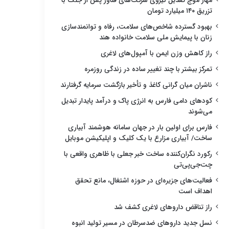
مهار موج تعدیل نیروی شرکت‌های فناور پس از جنگ با
تزریق ۱۴۰ میلیارد تومان
بهبود گسترده شاخص‌های سلامت، رفاه و توانمندسازی
زنان با پیمایش ملی سلامت خانواده هند
راز کاهش وزن ایمن با آمپول‌های لاغری
تمرکز بیشتر با چند تغییر ساده در زندگی روزمره
ناشران میان گرانی کاغذ و تأخیر بازگشت سرمایه گرفتارند
کودهای دامی فارس به انرژی پاک و درآمد پایدار تبدیل
می‌شوند
فارس برای اولین بار در جهان سامانه هوشمند آبیاری
ساخت/ آبیاری مزارع با یک کلیک و اپلیکیشن موبایل
رکورد نگران‌کننده ساخت خبر جعلی با ظاهری واقعی با
چت‌جی‌پی‌تی
فعالیت‌های جزیره‌ای در حوزه اشتغال، مانع تحقق
اهداف است
راز تناقض داروهای لاغری کشف شد
نسل جدید داروهای ضدسرطان در مسیر تولید انبوه