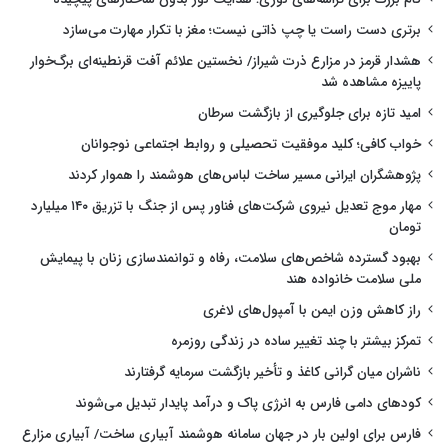
برتری دست راست یا چپ ذاتی نیست؛ مغز با تکرار مهارت می‌سازد
هشدار قرمز در مزارع ذرت شیراز/ نخستین علائم آفت قرنطینه‌ای برگ‌خوار
پاییزه مشاهده شد
امید تازه برای جلوگیری از بازگشت سرطان
خواب کافی؛ کلید موفقیت تحصیلی و روابط اجتماعی نوجوانان
پژوهشگران ایرانی مسیر ساخت لباس‌های هوشمند را هموار کردند
مهار موج تعدیل نیروی شرکت‌های فناور پس از جنگ با تزریق ۱۴۰ میلیارد
تومان
بهبود گسترده شاخص‌های سلامت، رفاه و توانمندسازی زنان با پیمایش
ملی سلامت خانواده هند
راز کاهش وزن ایمن با آمپول‌های لاغری
تمرکز بیشتر با چند تغییر ساده در زندگی روزمره
ناشران میان گرانی کاغذ و تأخیر بازگشت سرمایه گرفتارند
کودهای دامی فارس به انرژی پاک و درآمد پایدار تبدیل می‌شوند
فارس برای اولین بار در جهان سامانه هوشمند آبیاری ساخت/ آبیاری مزارع