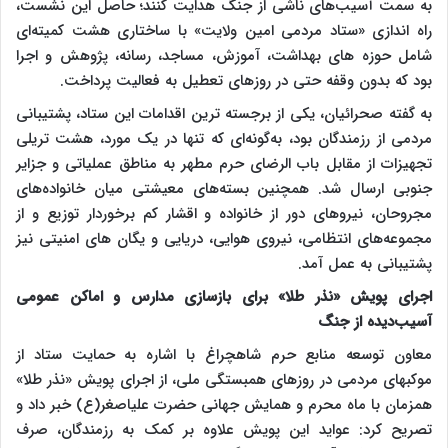
به سمت آسیب‌های ناشی از جنگ هدایت کنند؛ حاصل این نشست،
راه اندازی «ستاد مردمی امین ولایت» با ساختاری هشت کمیته‌ای
شامل حوزه های بهداشت، آموزش، مساجد، رسانه، پژوهش و اجرا
بود که بدون وقفه حتی در روزهای تعطیل به فعالیت پرداخت.
به گفته صحرائیان، یکی از برجسته ترین اقدامات این ستاد، پشتیبانی
مردمی از رزمندگان بود، به‌گونه‌ای که تنها در یک مورد، هشت تریلی
تجهیزات از مقابل باب الرضای حرم مطهر به مناطق عملیاتی و جزایر
جنوبی ارسال شد. همچنین بسته‌های معیشتی میان خانواده‌های
مجروحان، نیروهای دور از خانواده و اقشار کم برخوردار توزیع و از
مجموعه‌های انتظامی، نیروی هوایی، دریایی و یگان های امنیتی نیز
پشتیبانی به عمل آمد.
اجرای پویش «نذر طلا» برای بازسازی مدارس و اماکن عمومی
آسیب‌دیده از جنگ
معاون توسعه منابع حرم شاهچراغ با اشاره به حمایت ستاد از
موکبهای مردمی در روزهای همبستگی ملی، از اجرای پویش «نذر طلا»
همزمان با ماه محرم و همایش جهانی حضرت علیاصغر(ع) خبر داد و
تصریح کرد: عواید این پویش علاوه بر کمک به رزمندگان، صرف