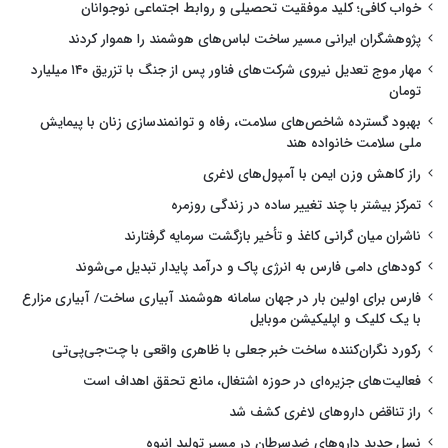
خواب کافی؛ کلید موفقیت تحصیلی و روابط اجتماعی نوجوانان
پژوهشگران ایرانی مسیر ساخت لباس‌های هوشمند را هموار کردند
مهار موج تعدیل نیروی شرکت‌های فناور پس از جنگ با تزریق ۱۴۰ میلیارد
تومان
بهبود گسترده شاخص‌های سلامت، رفاه و توانمندسازی زنان با پیمایش
ملی سلامت خانواده هند
راز کاهش وزن ایمن با آمپول‌های لاغری
تمرکز بیشتر با چند تغییر ساده در زندگی روزمره
ناشران میان گرانی کاغذ و تأخیر بازگشت سرمایه گرفتارند
کودهای دامی فارس به انرژی پاک و درآمد پایدار تبدیل می‌شوند
فارس برای اولین بار در جهان سامانه هوشمند آبیاری ساخت/ آبیاری مزارع
با یک کلیک و اپلیکیشن موبایل
رکورد نگران‌کننده ساخت خبر جعلی با ظاهری واقعی با چت‌جی‌پی‌تی
فعالیت‌های جزیره‌ای در حوزه اشتغال، مانع تحقق اهداف است
راز تناقض داروهای لاغری کشف شد
نسل جدید داروهای ضدسرطان در مسیر تولید انبوه