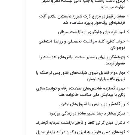
برتری دست راست یا چپ ذاتی نیست؛ مغز با تکرار
مهارت می‌سازد
هشدار قرمز در مزارع ذرت شیراز/ نخستین علائم آفت
قرنطینه‌ای برگ‌خوار پاییزه مشاهده شد
امید تازه برای جلوگیری از بازگشت سرطان
خواب کافی؛ کلید موفقیت تحصیلی و روابط اجتماعی
نوجوانان
پژوهشگران ایرانی مسیر ساخت لباس‌های هوشمند را
هموار کردند
مهار موج تعدیل نیروی شرکت‌های فناور پس از جنگ با
تزریق ۱۴۰ میلیارد تومان
بهبود گسترده شاخص‌های سلامت، رفاه و توانمندسازی
زنان با پیمایش ملی سلامت خانواده هند
راز کاهش وزن ایمن با آمپول‌های لاغری
تمرکز بیشتر با چند تغییر ساده در زندگی روزمره
ناشران میان گرانی کاغذ و تأخیر بازگشت سرمایه گرفتارند
کودهای دامی فارس به انرژی پاک و درآمد پایدار تبدیل