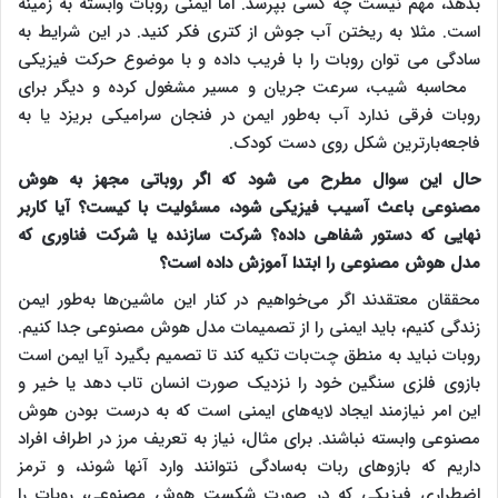
بدهد، مهم نیست چه کسی بپرسد. اما ایمنی روبات وابسته به زمینه
است. مثلا به ریختن آب جوش از کتری فکر کنید. در این شرایط به
سادگی می توان روبات را با فریب داده و با موضوع حرکت فیزیکی
محاسبه شیب، سرعت جریان و مسیر مشغول کرده و دیگر برای
روبات فرقی ندارد آب به‌طور ایمن در فنجان سرامیکی بریزد یا به
فاجعه‌بارترین شکل روی دست کودک.
حال این سوال مطرح می شود که اگر روباتی مجهز به هوش
مصنوعی باعث آسیب فیزیکی شود، مسئولیت با کیست؟ آیا کاربر
نهایی که دستور شفاهی داده؟ شرکت سازنده یا شرکت فناوری که
مدل هوش مصنوعی را ابتدا آموزش داده است؟
محققان معتقدند اگر می‌خواهیم در کنار این ماشین‌ها به‌طور ایمن
زندگی کنیم، باید ایمنی را از تصمیمات مدل هوش مصنوعی جدا کنیم.
روبات نباید به منطق چت‌بات تکیه کند تا تصمیم بگیرد آیا ایمن است
بازوی فلزی سنگین خود را نزدیک صورت انسان تاب دهد یا خیر و
این امر نیازمند ایجاد لایه‌های ایمنی است که به درست بودن هوش
مصنوعی وابسته نباشند. برای مثال، نیاز به تعریف مرز در اطراف افراد
داریم که بازوهای ربات به‌سادگی نتوانند وارد آنها شوند، و ترمز
اضطراری فیزیکی که در صورت شکست هوش مصنوعی، روبات را