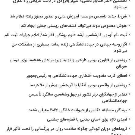
نخستین «گذر صنایع دستی» شیراز به‌زودی در بافت تاریخی راه‌اندازی
می‌شود
شروط جدید تاسیس موسسه آموزش عالی و صدور مجوز رشته اعلام شد
هوش مصنوعی مولد می‌تواند کشف‌های زیستی جعلی ایجاد کند
ثبت نام آزمون کارشناسی ارشد علوم پزشکی آغاز شد/ اعلام جزئیات ثبت نام
اگر روحیه جهادی در جهاددانشگاهی زنده بماند، بسیاری از مشکلات حل
می‌شود
رونمایی از فناوری بومی طراحی و تولید ویروس‌های هدفمند برای درمان
سرطان
اعطای کارت عضویت افتخاری جهاددانشگاهی به رئیس‌جمهور
رونمایی از واکسن بومی آنگارا با اثربخشی بیش از ۹۰ درصد
تقدیر از جهادگران برتر کشور در چهل‌وششمین سالگرد تأسیس
جهاددانشگاهی
برندگان مسابقه عکاسی از حیوانات خانگی ۲۰۲۶ معرفی شدند
امیدی تازه برای احیای بینایی با قطره‌های چشمی
تروماهای دوران کودکی چگونه سلامت روان در بزرگسالی را تحت تأثیر قرار