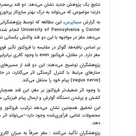
نتایج یک پژوهش جدید نشان می‌دهد: دو قند پرمصرف یع
دارند؛ موضوعی که می‌تواند به درک بهتر سازوکار پرخ
به گزارش
سیناپرس
می‌دهد مغز در مواجهه با این دو قند واکنش یکسانی ندا
بر اساس یافته‌ها، گلوکز در مقایسه با فروکتوز تأثیر
مغز دارد. در مقابل، فروکتوز even با وجود کالری برابراین سیگنال را به‌مراتب ضعیف‌تر خاموش می‌کند.
پژوهشگران توضیح می‌دهند: این دو قند از مسیرهای زیس
مدارهای مرتبط با کنترل گرسنگی اثر می‌گذارد، در ح
(vagus nerve) پیام خود را منتقل می‌کند.
با وجود اثر ضعیف‌تر فروکتوز بر مغز، این قند همچنان
کشش و پرشدن دستگاه گوارش و ارسال پیام فیزیکی س
این تحقیق همچنین نشان می‌دهد ترکیب فروکتوز و گل
محصولات غذایی فرآوری‌شده وجود دارد—می‌تواند اثر م
دهد.
پژوهشگران تأکید می‌کنند : مغز صرفاً به میزان کال