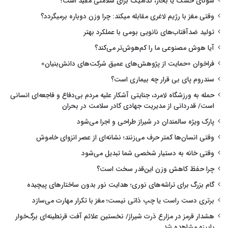
سونای خشک یا بخار، کدامیک برای سلامتی مفید است؟
وقتی مغز با رژیم لاغری مقابله میکند: چرا وزن دوباره برمیگردد؟
تولید ضدآفتاب‌های نانویی بومی با عملکرد بهتر
آیا هوش مصنوعی ما را کم‌هوش‌تر می‌کند؟
فراخوان «حمایت از پژوهش‌های عمیق شرکت‌های دانش‌بنیان»
سندروم پای بی قرار چه بیماری است؟
حمله به ورزشگاه لامرد، جنایتی آشکار علیه مردم بی‌دفاع و فاجعه‌ای انسانی
است/ قدردانی از مدیریت جهادی کادر سلامت در بحران
پارک ویژه سالمندان در شیراز طراحی و اجرا می‌شود
وقتی انسان‌ها کمتر حرف می‌زنند؛ نشانه‌ای از عصر انزوای خاموش
وقتی خانه به دستیار شخصی شما تبدیل می‌شود
چرا حفظ کاهش وزن این‌قدر سخت است؟
گام بزرگ برای تراشه‌های نوری؛ هدایت نور بدون ساختارهای پیچیده
برتری دست راست یا چپ ذاتی نیست؛ مغز با تکرار مهارت می‌سازد
هشدار قرمز در مزارع ذرت شیراز/ نخستین علائم آفت قرنطینه‌ای برگ‌خوار
پاییزه مشاهده شد