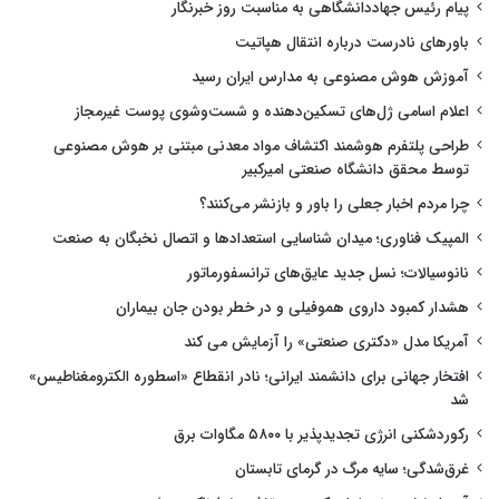
پیام رئیس جهاددانشگاهی به مناسبت روز خبرنگار
باورهای نادرست درباره انتقال هپاتیت
آموزش هوش مصنوعی به مدارس ایران رسید
اعلام اسامی ژل‌های تسکین‌دهنده و شست‌وشوی پوست غیرمجاز
طراحی پلتفرم هوشمند اکتشاف مواد معدنی مبتنی بر هوش مصنوعی
توسط محقق دانشگاه صنعتی امیرکبیر
چرا مردم اخبار جعلی را باور و بازنشر می‌کنند؟
المپیک فناوری؛ میدان شناسایی استعدادها و اتصال نخبگان به صنعت
نانوسیالات؛ نسل جدید عایق‌های ترانسفورماتور
هشدار کمبود داروی هموفیلی و در خطر بودن جان بیماران
آمریکا مدل «دکتری صنعتی» را آزمایش می کند
افتخار جهانی برای دانشمند ایرانی؛ نادر انقطاع «اسطوره الکترومغناطیس»
شد
رکوردشکنی انرژی تجدیدپذیر با ۵۸۰۰ مگاوات برق
غرق‌شدگی؛ سایه مرگ در گرمای تابستان