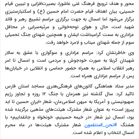
محور و هدف ترویج فرهنگ غنی عاشورا، بصیرت‌افزایی و تبیین قیام
حسینی، بیان اهداف قیام حضرت امام حسین (ع) و اسکتبارستیزی
برگزار می‌شود اما امسال به جهت برگزاری مراسم تشییع رهبر و قائد
شهید امت، حال و هوای نوحه‌خوانی و مرثیه‌سرایی در محافل
عزاداری به سمت گرامیداشت ایشان و همچنین شهدای جنگ تحمیلی
سوم از جمله شهدای میناب و لامرد خواهد رفت.
وی خاطرنشان کرد: مراسم عزاداری و سوگواری با عشق به سالار
شهیدان کربلا به صورت خودجوش و مردمی است و امسال تا امر
رهبر انقلاب اسلامی به همراه حضور حماسی و انقلابی در خیابان‌ها
پس از مراسم عزاداری همراه است.
مدیر ستاد هماهنگی کانون‌های فرهنگی‌هنری مساجد استان فارس
تاکید کرد: سال گذشته نیز همزمان با جنگ ۱۲ روزه و تجاوز رژیم
صهیونیستی و آمریکا به میهن اسلامی‌مان، شعار «ایرانِ حسین تا ابد
پیروز است» به عنوان شعار مشترک هیئت‌های مذهبی برگزیده شده
بود، امسال نیز شعار «در خیمه حسینیم، خونخواه و جانفداییم» با
هشتگ
#نحن_المنتقمون
شعار مشترک هیئت‌ها در ماه محرم
امسال انتخاب و اعلام شده است.