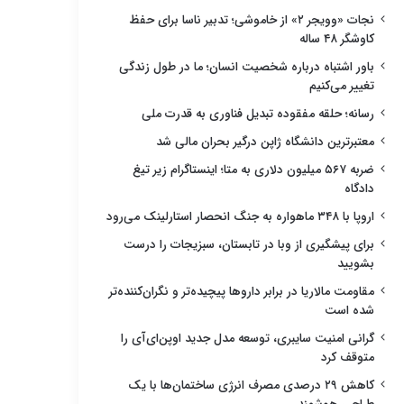
نجات «وویجر ۲» از خاموشی؛ تدبیر ناسا برای حفظ
کاوشگر ۴۸ ساله
باور اشتباه درباره شخصیت انسان؛ ما در طول زندگی
تغییر می‌کنیم
رسانه؛ حلقه مفقوده تبدیل فناوری به قدرت ملی
معتبرترین دانشگاه ژاپن درگیر بحران مالی شد
ضربه ۵۶۷ میلیون دلاری به متا؛ اینستاگرام زیر تیغ
دادگاه
اروپا با ۳۴۸ ماهواره به جنگ انحصار استارلینک می‌رود
برای پیشگیری از وبا در تابستان، سبزیجات را درست
بشویید
مقاومت مالاریا در برابر داروها پیچیده‌تر و نگران‌کننده‌تر
شده است
گرانی امنیت سایبری، توسعه مدل جدید اوپن‌ای‌آی را
متوقف کرد
کاهش ۲۹ درصدی مصرف انرژی ساختمان‌ها با یک