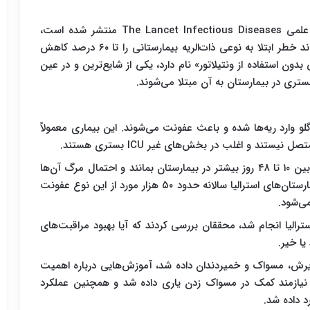
، براساس مطالعه‌ای که در نشریه علمی The Lancet Infectious Diseases منتشر شده است،
بهبود بهداشت دهان و دندان در بیماران بستری می‌تواند خطر ابتلا به نوعی ذات‌الریه بیمارستانی را تا ۶۰ درصد کاهش
دون استفاده از ونتیلاتور» نام دارد، یکی از شایع‌ترین و در عین
ستری در بیمارستان به آن مبتلا می‌شوند.
 گلو وارد ریه‌ها شده و باعث عفونت می‌شوند. این بیماری معمولاً
د و اغلب در بخش‌های غیر ICU بستری هستند.
بر اساس داده‌های ارائه‌شده، بیماران مبتلا ممکن است بین ۱۰ تا ۴۸ روز بیشتر در بیمارستان بمانند و احتمال مرگ آن‌ها
در طول دوره بستری تا ۸ برابر افزایش یابد. تنها در بیمارستان‌های استرالیا سالانه حدود ۵۰ هزار مورد از این نوع عفونت
در سه بیمارستان استرالیا انجام شد، محققان بررسی کردند که آیا بهبود مراقبت‌های
یا خیر.
پذیرش، مسواک و خمیردندان داده شد، آموزش‌هایی درباره اهمیت
ان نیازمند کمک در مسواک زدن یاری داده شد و همچنین عملکرد
 داده شد.