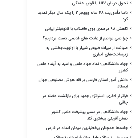
تحول درمان HIV با قرص هفتگی
ناسا مأموریت ۴۸ ساله وویجر ۲ را یک سال دیگر تمدید
کرد
کاهش ۹۸ درصدی بوی فاضلاب با نانوفیلتر ایرانی
چرا نمی توانیم از عادت های قدیمی دست برداریم؟
صیانت از میراث طبیعی شیراز با اولویت‌بخشی به
زیرساخت‌های آبیاری
جهاد دانشگاهی؛ نماد جهاد علمی و امید به آینده علمی
کشور
دانش آموز استان فارسی بر قله هوش مصنوعی جهان
ایستاد
فراتر از لاغری؛ استراتژی جدید برای بازگشت عضله در
چاقی
جهاد دانشگاهی در مسیر پیشرفت علمی کشور
نقش‌آفرینی بیشتری کند
جاده‌ها همچنان پرخطرترین میدان امداد در فارس
موسیقی ترسناک عامل مؤثر فیلم‌های ترسناک