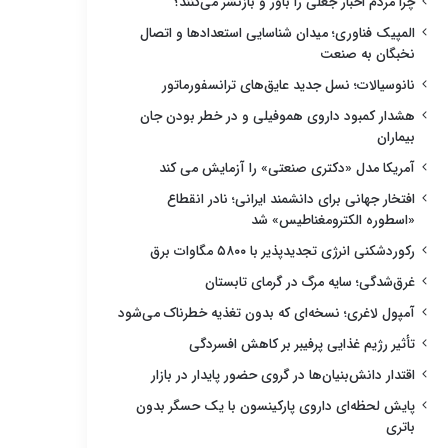
چرا مردم اخبار جعلی را باور و بازنشر می‌کنند؟
المپیک فناوری؛ میدان شناسایی استعدادها و اتصال
نخبگان به صنعت
نانوسیالات؛ نسل جدید عایق‌های ترانسفورماتور
هشدار کمبود داروی هموفیلی و در خطر بودن جان
بیماران
آمریکا مدل «دکتری صنعتی» را آزمایش می کند
افتخار جهانی برای دانشمند ایرانی؛ نادر انقطاع
«اسطوره الکترومغناطیس» شد
رکوردشکنی انرژی تجدیدپذیر با ۵۸۰۰ مگاوات برق
غرق‌شدگی؛ سایه مرگ در گرمای تابستان
آمپول لاغری؛ نسخه‌ای که بدون تغذیه خطرناک می‌شود
تأثیر رژیم غذایی پرفیبر بر کاهش افسردگی
اقتدار دانش‌بنیان‌ها در گروی حضور پایدار در بازار
پایش لحظه‌ای داروی پارکینسون با یک حسگر بدون
باتری