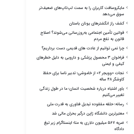
مایکروسافت کاربران را به سمت لپ‌تاپ‌های ضعیف‌تر
سوق می‌دهد
کشف راز انگشترهای یونان باستان
قوانین تأمین اجتماعی به‌روزرسانی می‌شوند؟ اصلاح
قانون به نفع مردم
چرا نمی توانیم از عادت های قدیمی دست برداریم؟
فراخوان ۳ محصول پزشکی و دارویی به دلیل خطرهای
کیفی و ایمنی
نجات «وویجر ۲» از خاموشی؛ تدبیر ناسا برای حفظ
کاوشگر ۴۸ ساله
باور اشتباه درباره شخصیت انسان؛ ما در طول زندگی
تغییر می‌کنیم
رسانه؛ حلقه مفقوده تبدیل فناوری به قدرت ملی
معتبرترین دانشگاه ژاپن درگیر بحران مالی شد
ضربه ۵۶۷ میلیون دلاری به متا؛ اینستاگرام زیر تیغ
دادگاه