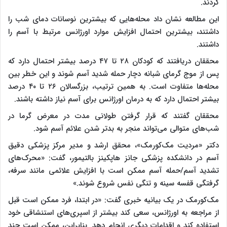
کردند.
این مطالعه نشان داد محله‌هایی که بیشترین نوسانات دمای شب را
داشتند، بیشترین احتمال افزایش موارد اورژانس مرتبط با آسم را
داشتند.
محققان دریافتند که کودکان ۲۸ تا ۴۷ درصد بیشتر احتمال دارد که
پس از موج گرمای شبانه دچار حمله شدید آسم شوند و این خطر بین
محله‌ها متفاوت است. به همین ترتیب، بزرگسالان ۲۶ تا ۴۰ درصد
بیشتر احتمال دارد که به درمان اورژانس برای آسم نیاز داشته باشند.
محققان گفتند که قرار گرفتن طولانی مدت در معرض گرما در
شب‌های متوالی می‌تواند منجر به بدتر شدن علائم آسم شود.
دکتر «مردیت مک‌کورمک»، محقق ارشد و مدیر مرکز پزشکی دقیق
آسم در دانشکده پزشکی جانز هاپکینز بالتیمور، گفت: «محرک‌های
تشدید آسم/حمله آسم ممکن است با افزایش علائمی مانند سرفه،
گرفتگی قفسه سینه و تنگی نفس شروع شوند.»
مک‌کورمک در یک بیانیه خبری گفت: «در ابتدا، فرد ممکن است قبل
از مراجعه به اورژانس، سعی کند بیشتر از اسپری‌های استنشاقی خود
استفاده کند و اقدامات دیگری انجام دهد. بنابراین، ممکن است چند