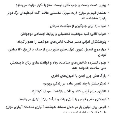
برتری دست راست یا چپ ذاتی نیست؛ مغز با تکرار مهارت می‌سازد
هشدار قرمز در مزارع ذرت شیراز/ نخستین علائم آفت قرنطینه‌ای برگ‌خوار
پاییزه مشاهده شد
امید تازه برای جلوگیری از بازگشت سرطان
خواب کافی؛ کلید موفقیت تحصیلی و روابط اجتماعی نوجوانان
پژوهشگران ایرانی مسیر ساخت لباس‌های هوشمند را هموار کردند
مهار موج تعدیل نیروی شرکت‌های فناور پس از جنگ با تزریق ۱۴۰ میلیارد
تومان
بهبود گسترده شاخص‌های سلامت، رفاه و توانمندسازی زنان با پیمایش
ملی سلامت خانواده هند
راز کاهش وزن ایمن با آمپول‌های لاغری
تمرکز بیشتر با چند تغییر ساده در زندگی روزمره
ناشران میان گرانی کاغذ و تأخیر بازگشت سرمایه گرفتارند
کودهای دامی فارس به انرژی پاک و درآمد پایدار تبدیل می‌شوند
فارس برای اولین بار در جهان سامانه هوشمند آبیاری ساخت/ آبیاری مزارع
با یک کلیک و اپلیکیشن موبایل