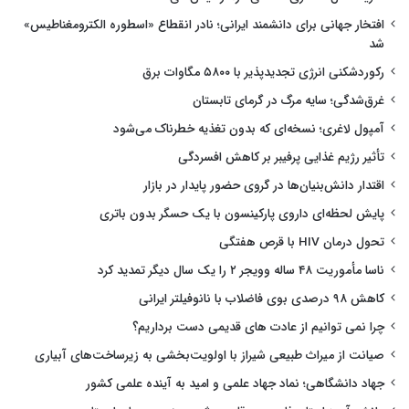
افتخار جهانی برای دانشمند ایرانی؛ نادر انقطاع «اسطوره الکترومغناطیس»
شد
رکوردشکنی انرژی تجدیدپذیر با ۵۸۰۰ مگاوات برق
غرق‌شدگی؛ سایه مرگ در گرمای تابستان
آمپول لاغری؛ نسخه‌ای که بدون تغذیه خطرناک می‌شود
تأثیر رژیم غذایی پرفیبر بر کاهش افسردگی
اقتدار دانش‌بنیان‌ها در گروی حضور پایدار در بازار
پایش لحظه‌ای داروی پارکینسون با یک حسگر بدون باتری
تحول درمان HIV با قرص هفتگی
ناسا مأموریت ۴۸ ساله وویجر ۲ را یک سال دیگر تمدید کرد
کاهش ۹۸ درصدی بوی فاضلاب با نانوفیلتر ایرانی
چرا نمی توانیم از عادت های قدیمی دست برداریم؟
صیانت از میراث طبیعی شیراز با اولویت‌بخشی به زیرساخت‌های آبیاری
جهاد دانشگاهی؛ نماد جهاد علمی و امید به آینده علمی کشور