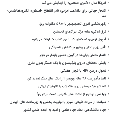
آمریکا مدل «دکتری صنعتی» را آزمایش می کند
افتخار جهانی برای دانشمند ایرانی؛ نادر انقطاع «اسطوره الکترومغناطیس»
شد
رکوردشکنی انرژی تجدیدپذیر با ۵۸۰۰ مگاوات برق
غرق‌شدگی؛ سایه مرگ در گرمای تابستان
آمپول لاغری؛ نسخه‌ای که بدون تغذیه خطرناک می‌شود
تأثیر رژیم غذایی پرفیبر بر کاهش افسردگی
اقتدار دانش‌بنیان‌ها در گروی حضور پایدار در بازار
پایش لحظه‌ای داروی پارکینسون با یک حسگر بدون باتری
تحول درمان HIV با قرص هفتگی
ناسا مأموریت ۴۸ ساله وویجر ۲ را یک سال دیگر تمدید کرد
کاهش ۹۸ درصدی بوی فاضلاب با نانوفیلتر ایرانی
چرا نمی توانیم از عادت های قدیمی دست برداریم؟
صیانت از میراث طبیعی شیراز با اولویت‌بخشی به زیرساخت‌های آبیاری
جهاد دانشگاهی؛ نماد جهاد علمی و امید به آینده علمی کشور