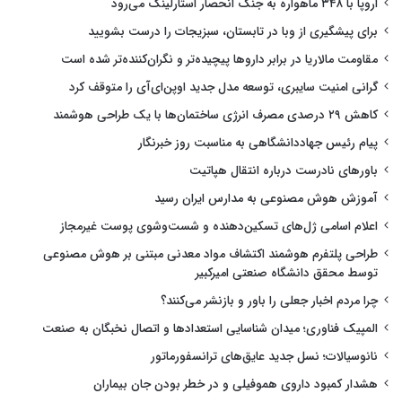
اروپا با ۳۴۸ ماهواره به جنگ انحصار استارلینک می‌رود
برای پیشگیری از وبا در تابستان، سبزیجات را درست بشویید
مقاومت مالاریا در برابر داروها پیچیده‌تر و نگران‌کننده‌تر شده است
گرانی امنیت سایبری، توسعه مدل جدید اوپن‌ای‌آی را متوقف کرد
کاهش ۲۹ درصدی مصرف انرژی ساختمان‌ها با یک طراحی هوشمند
پیام رئیس جهاددانشگاهی به مناسبت روز خبرنگار
باورهای نادرست درباره انتقال هپاتیت
آموزش هوش مصنوعی به مدارس ایران رسید
اعلام اسامی ژل‌های تسکین‌دهنده و شست‌وشوی پوست غیرمجاز
طراحی پلتفرم هوشمند اکتشاف مواد معدنی مبتنی بر هوش مصنوعی
توسط محقق دانشگاه صنعتی امیرکبیر
چرا مردم اخبار جعلی را باور و بازنشر می‌کنند؟
المپیک فناوری؛ میدان شناسایی استعدادها و اتصال نخبگان به صنعت
نانوسیالات؛ نسل جدید عایق‌های ترانسفورماتور
هشدار کمبود داروی هموفیلی و در خطر بودن جان بیماران