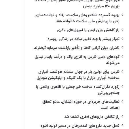
مهار موج تعدیل نیروی شرکت‌های فناور پس از جنگ با
تزریق ۱۴۰ میلیارد تومان
بهبود گسترده شاخص‌های سلامت، رفاه و توانمندسازی
زنان با پیمایش ملی سلامت خانواده هند
راز کاهش وزن ایمن با آمپول‌های لاغری
تمرکز بیشتر با چند تغییر ساده در زندگی روزمره
ناشران میان گرانی کاغذ و تأخیر بازگشت سرمایه گرفتارند
کودهای دامی فارس به انرژی پاک و درآمد پایدار تبدیل
می‌شوند
فارس برای اولین بار در جهان سامانه هوشمند آبیاری
ساخت/ آبیاری مزارع با یک کلیک و اپلیکیشن موبایل
رکورد نگران‌کننده ساخت خبر جعلی با ظاهری واقعی با
چت‌جی‌پی‌تی
فعالیت‌های جزیره‌ای در حوزه اشتغال، مانع تحقق
اهداف است
راز تناقض داروهای لاغری کشف شد
نسل جدید داروهای ضدسرطان در مسیر تولید انبوه