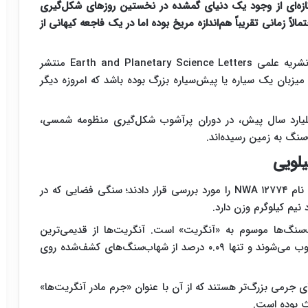
زه‌ای از وجود یک دنیای گمشده در نخستین روزهای شکل‌گیری
ً زمانی تقریباً هم‌اندازه مریخ بوده اما در یک فاجعه کیهانی از
به گزارش سیناپرس، مطالعه جدیدی که نتایج آن در نشریه علمی Earth and Planetary Science Letters منتشر
بان یک سیاره یا پیش‌سیاره بزرگ بوده باشد که امروزه دیگر
دان معتقدند این جرم باستانی حدود ۴.۵۶ میلیارد سال پیش، در دوران پرآشوب شکل‌گیری منظومه شمسی،
سنگ به زمین رسیده‌اند.
لویی
پژوهشگران برای رسیدن به این نتیجه، شهاب‌سنگی به نام NWA ۱۲۷۷۴ را مورد بررسی قرار دادند؛ سنگی فضایی که در
‌سنگ‌ها موسوم به «آنگریت» است. آنگریت‌ها از قدیمی‌ترین
سنگ‌های آذرین شناخته‌شده در منظومه شمسی محسوب می‌شوند و تنها ۰.۰۹ درصد از شهاب‌سنگ‌های کشف‌شده روی
جرمی بزرگ‌تر هستند که از آن با عنوان «جرم مادر آنگریت‌ها»
ث بوده است.