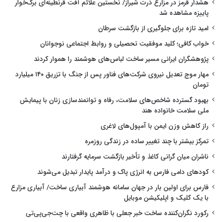
هشدار قرمز در مزارع ذرت شیراز/ نخستین علائم آفت قرنطینه‌ای برگ‌خوار
پاییزه مشاهده شد
امید تازه برای جلوگیری از بازگشت سرطان
خواب کافی؛ کلید موفقیت تحصیلی و روابط اجتماعی نوجوانان
پژوهشگران ایرانی مسیر ساخت لباس‌های هوشمند را هموار کردند
مهار موج تعدیل نیروی شرکت‌های فناور پس از جنگ با تزریق ۱۴۰ میلیارد
تومان
بهبود گسترده شاخص‌های سلامت، رفاه و توانمندسازی زنان با پیمایش
ملی سلامت خانواده هند
راز کاهش وزن ایمن با آمپول‌های لاغری
تمرکز بیشتر با چند تغییر ساده در زندگی روزمره
ناشران میان گرانی کاغذ و تأخیر بازگشت سرمایه گرفتارند
کودهای دامی فارس به انرژی پاک و درآمد پایدار تبدیل می‌شوند
فارس برای اولین بار در جهان سامانه هوشمند آبیاری ساخت/ آبیاری مزارع
با یک کلیک و اپلیکیشن موبایل
رکورد نگران‌کننده ساخت خبر جعلی با ظاهری واقعی با چت‌جی‌پی‌تی