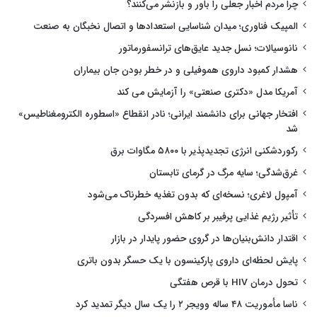
چرا مردم اخبار جعلی را باور و بازنشر می‌کنند؟
المپیک فناوری؛ میدان شناسایی استعدادها و اتصال نخبگان به صنعت
نانوسیالات؛ نسل جدید عایق‌های ترانسفورماتور
هشدار کمبود داروی هموفیلی و در خطر بودن جان بیماران
آمریکا مدل «دکتری صنعتی» را آزمایش می کند
افتخار جهانی برای دانشمند ایرانی؛ نادر انقطاع «اسطوره الکترومغناطیس»
شد
رکوردشکنی انرژی تجدیدپذیر با ۵۸۰۰ مگاوات برق
غرق‌شدگی؛ سایه مرگ در گرمای تابستان
آمپول لاغری؛ نسخه‌ای که بدون تغذیه خطرناک می‌شود
تأثیر رژیم غذایی پرفیبر بر کاهش افسردگی
اقتدار دانش‌بنیان‌ها در گروی حضور پایدار در بازار
پایش لحظه‌ای داروی پارکینسون با یک حسگر بدون باتری
تحول درمان HIV با قرص هفتگی
ناسا مأموریت ۴۸ ساله وویجر ۲ را یک سال دیگر تمدید کرد