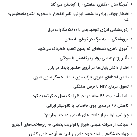
آمریکا مدل «دکتری صنعتی» را آزمایش می کند
افتخار جهانی برای دانشمند ایرانی؛ نادر انقطاع «اسطوره الکترومغناطیس»
شد
رکوردشکنی انرژی تجدیدپذیر با ۵۸۰۰ مگاوات برق
غرق‌شدگی؛ سایه مرگ در گرمای تابستان
آمپول لاغری؛ نسخه‌ای که بدون تغذیه خطرناک می‌شود
تأثیر رژیم غذایی پرفیبر بر کاهش افسردگی
اقتدار دانش‌بنیان‌ها در گروی حضور پایدار در بازار
پایش لحظه‌ای داروی پارکینسون با یک حسگر بدون باتری
تحول درمان HIV با قرص هفتگی
ناسا مأموریت ۴۸ ساله وویجر ۲ را یک سال دیگر تمدید کرد
کاهش ۹۸ درصدی بوی فاضلاب با نانوفیلتر ایرانی
چرا نمی توانیم از عادت های قدیمی دست برداریم؟
صیانت از میراث طبیعی شیراز با اولویت‌بخشی به زیرساخت‌های آبیاری
جهاد دانشگاهی؛ نماد جهاد علمی و امید به آینده علمی کشور