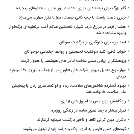
گام بزرگ برای تراشه‌های نوری؛ هدایت نور بدون ساختارهای پیچیده
برتری دست راست یا چپ ذاتی نیست؛ مغز با تکرار مهارت می‌سازد
هشدار قرمز در مزارع ذرت شیراز/ نخستین علائم آفت قرنطینه‌ای برگ‌خوار
پاییزه مشاهده شد
امید تازه برای جلوگیری از بازگشت سرطان
خواب کافی؛ کلید موفقیت تحصیلی و روابط اجتماعی نوجوانان
پژوهشگران ایرانی مسیر ساخت لباس‌های هوشمند را هموار کردند
مهار موج تعدیل نیروی شرکت‌های فناور پس از جنگ با تزریق ۱۴۰ میلیارد
تومان
بهبود گسترده شاخص‌های سلامت، رفاه و توانمندسازی زنان با پیمایش
ملی سلامت خانواده هند
راز کاهش وزن ایمن با آمپول‌های لاغری
تمرکز بیشتر با چند تغییر ساده در زندگی روزمره
ناشران میان گرانی کاغذ و تأخیر بازگشت سرمایه گرفتارند
کودهای دامی فارس به انرژی پاک و درآمد پایدار تبدیل می‌شوند