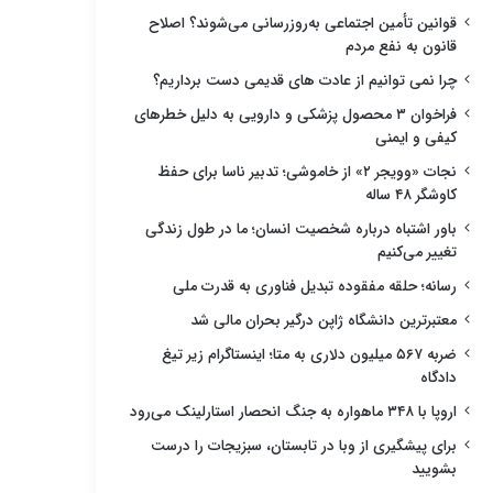
قوانین تأمین اجتماعی به‌روزرسانی می‌شوند؟ اصلاح
قانون به نفع مردم
چرا نمی توانیم از عادت های قدیمی دست برداریم؟
فراخوان ۳ محصول پزشکی و دارویی به دلیل خطرهای
کیفی و ایمنی
نجات «وویجر ۲» از خاموشی؛ تدبیر ناسا برای حفظ
کاوشگر ۴۸ ساله
باور اشتباه درباره شخصیت انسان؛ ما در طول زندگی
تغییر می‌کنیم
رسانه؛ حلقه مفقوده تبدیل فناوری به قدرت ملی
معتبرترین دانشگاه ژاپن درگیر بحران مالی شد
ضربه ۵۶۷ میلیون دلاری به متا؛ اینستاگرام زیر تیغ
دادگاه
اروپا با ۳۴۸ ماهواره به جنگ انحصار استارلینک می‌رود
برای پیشگیری از وبا در تابستان، سبزیجات را درست
بشویید