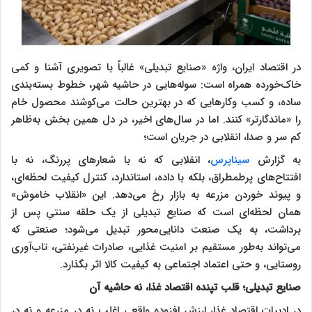
در اقتصاد ایران، واژه «صنایع تبدیلی» غالباً با تصویری آشنا و کمی
خاک‌خورده همراه است: سوله‌هایی در حاشیه شهر، خطوط بسته‌بندی
ساده، و کسب ‌وکارهایی که در بهترین حالت می‌کوشند محصول خام
را «ماندگارتر» کنند. اما در سال‌های اخیر، در دل همین بخش به‌ظاهر
کم ‌سر و صدا، انقلابی در جریان است؛
به گزارش
سیناپرس
، انقلابی که نه با شعارهای پررنگ، نه با
افتتاح‌های پرطمطراق، بلکه با داده، استاندارد، کنترل کیفیت لحظه‌ای،
و پیوند خوردن مزرعه به بازار رخ می‌دهد. این «انقلاب خاموش»
همان لحظه‌ای است که صنایع تبدیلی از یک حلقه سنتیِ پس از
برداشت، به یک صنعت دانایی‌محور تبدیل می‌شود؛ صنعتی که
می‌تواند به‌طور مستقیم بر امنیت غذایی، صادرات غیرنفتی، تاب‌آوری
روستایی، و حتی اعتماد اجتماعی به کیفیت کالا اثر بگذارد.
صنایع تبدیلی؛ قلب تپنده اقتصاد غذا، نه حاشیه آن
در ادبیات اقتصاد غذا، ارزش افزوده واقعی اغلب نه در مزرعه و نه در