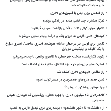
بهبود گسترده شاخص‌های سلامت، رفاه و توانمندسازی زنان با پیمایش
ملی سلامت خانواده هند
راز کاهش وزن ایمن با آمپول‌های لاغری
تمرکز بیشتر با چند تغییر ساده در زندگی روزمره
ناشران میان گرانی کاغذ و تأخیر بازگشت سرمایه گرفتارند
کودهای دامی فارس به انرژی پاک و درآمد پایدار تبدیل می‌شوند
فارس برای اولین بار در جهان سامانه هوشمند آبیاری ساخت/ آبیاری مزارع
با یک کلیک و اپلیکیشن موبایل
رکورد نگران‌کننده ساخت خبر جعلی با ظاهری واقعی با چت‌جی‌پی‌تی
فعالیت‌های جزیره‌ای در حوزه اشتغال، مانع تحقق اهداف است
راز تناقض داروهای لاغری کشف شد
نسل جدید داروهای ضدسرطان در مسیر تولید انبوه
چرا سرطان ریشه‌کن نمی‌شود؟
کلاهبرداری ۲۵ میلیون دلاری با چهره جعلی، بزرگ‌ترین کلاهبرداری هوش
مصنوعی
از «دانشگاه» تا «شهر دانشجو» / برنامه‌ریزی برای تبدیل فارس به قطب