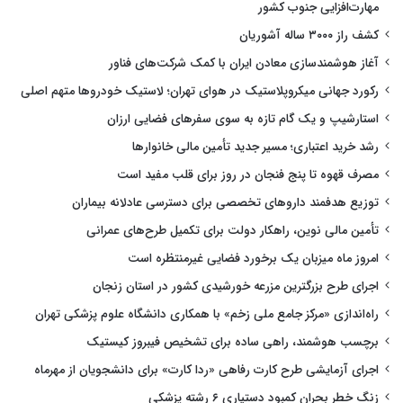
مهارت‌افزایی جنوب کشور
کشف راز ۳۰۰۰ ساله آشوریان
آغاز هوشمندسازی معادن ایران با کمک شرکت‌های فناور
رکورد جهانی میکروپلاستیک در هوای تهران؛ لاستیک خودروها متهم اصلی
استارشیپ و یک گام تازه به سوی سفرهای فضایی ارزان
رشد خرید اعتباری؛ مسیر جدید تأمین مالی خانوارها
مصرف قهوه تا پنج فنجان در روز برای قلب مفید است
توزیع هدفمند داروهای تخصصی برای دسترسی عادلانه بیماران
تأمین مالی نوین، راهکار دولت برای تکمیل طرح‌های عمرانی
امروز ماه میزبان یک برخورد فضایی غیرمنتظره است
اجرای طرح بزرگترین مزرعه خورشیدی کشور در استان زنجان
راه‌اندازی «مرکز جامع ملی زخم» با همکاری دانشگاه علوم پزشکی تهران
برچسب هوشمند، راهی ساده برای تشخیص فیبروز کیستیک
اجرای آزمایشی طرح کارت رفاهی «ردا کارت» برای دانشجویان از مهرماه
زنگ خطر بحران کمبود دستیاری ۶ رشته پزشکی