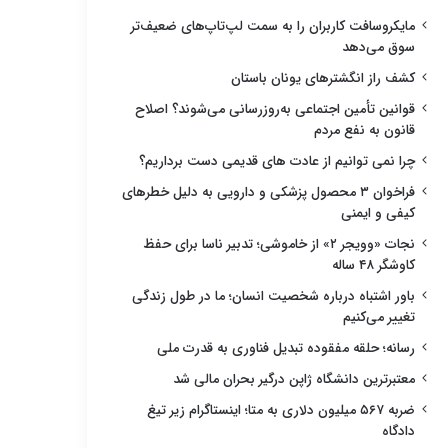
مایکروسافت کاربران را به سمت لپ‌تاپ‌های ضعیف‌تر
سوق می‌دهد
کشف راز انگشترهای یونان باستان
قوانین تأمین اجتماعی به‌روزرسانی می‌شوند؟ اصلاح
قانون به نفع مردم
چرا نمی توانیم از عادت های قدیمی دست برداریم؟
فراخوان ۳ محصول پزشکی و دارویی به دلیل خطرهای
کیفی و ایمنی
نجات «وویجر ۲» از خاموشی؛ تدبیر ناسا برای حفظ
کاوشگر ۴۸ ساله
باور اشتباه درباره شخصیت انسان؛ ما در طول زندگی
تغییر می‌کنیم
رسانه؛ حلقه مفقوده تبدیل فناوری به قدرت ملی
معتبرترین دانشگاه ژاپن درگیر بحران مالی شد
ضربه ۵۶۷ میلیون دلاری به متا؛ اینستاگرام زیر تیغ
دادگاه