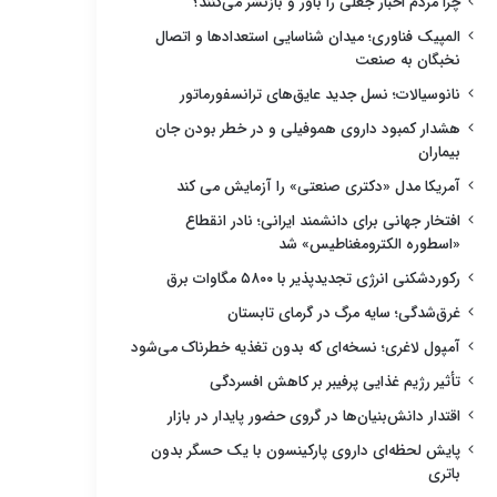
چرا مردم اخبار جعلی را باور و بازنشر می‌کنند؟
المپیک فناوری؛ میدان شناسایی استعدادها و اتصال
نخبگان به صنعت
نانوسیالات؛ نسل جدید عایق‌های ترانسفورماتور
هشدار کمبود داروی هموفیلی و در خطر بودن جان
بیماران
آمریکا مدل «دکتری صنعتی» را آزمایش می کند
افتخار جهانی برای دانشمند ایرانی؛ نادر انقطاع
«اسطوره الکترومغناطیس» شد
رکوردشکنی انرژی تجدیدپذیر با ۵۸۰۰ مگاوات برق
غرق‌شدگی؛ سایه مرگ در گرمای تابستان
آمپول لاغری؛ نسخه‌ای که بدون تغذیه خطرناک می‌شود
تأثیر رژیم غذایی پرفیبر بر کاهش افسردگی
اقتدار دانش‌بنیان‌ها در گروی حضور پایدار در بازار
پایش لحظه‌ای داروی پارکینسون با یک حسگر بدون
باتری