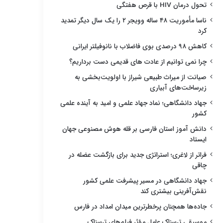
تحول درمان HIV با قرص هفتگی
ناسا مأموریت ۴۸ ساله وویجر ۲ را یک سال دیگر تمدید
کرد
کاهش ۹۸ درصدی بوی فاضلاب با نانوفیلتر ایرانی
چرا نمی توانیم از عادت های قدیمی دست برداریم؟
صیانت از میراث طبیعی شیراز با اولویت‌بخشی به
زیرساخت‌های آبیاری
جهاد دانشگاهی؛ نماد جهاد علمی و امید به آینده علمی
کشور
دانش آموز استان فارسی بر قله هوش مصنوعی جهان
ایستاد
فراتر از لاغری؛ استراتژی جدید برای بازگشت عضله در
چاقی
جهاد دانشگاهی در مسیر پیشرفت علمی کشور
نقش‌آفرینی بیشتری کند
جاده‌ها همچنان پرخطرترین میدان امداد در فارس
موسیقی ترسناک عامل مؤثر فیلم‌های ترسناک