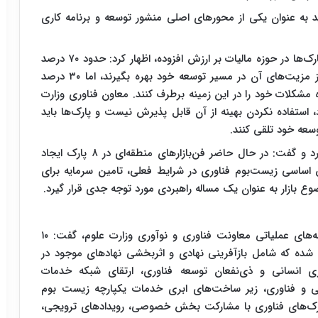
باید به عنوان یکی از محورهای اصلی منشور توسعه و برنامه کاری
دکتر شهیکی‌تاش همچنین با اشاره به بررسی عملکرد پارک‌ها در حوزه مالیات بر ارزش افزوده، اظهار کرد: حدود ۷۰ درصد
پارک‌ها توانسته‌اند خود را با این مدل منطبق کنند و از مزیت‌های آن در مسیر توسعه خود بهره بگیرند، اما ۳۰ درصد
ده مشکلات خود را در این زمینه برطرف کنند. معاون فناوری وزارت
 استفاده نکردن بهینه از آن قابل پذیرش نیست و پارک‌ها باید
عه خود تلقی کنند.
وی در ادامه به وضعیت فن‌بازارهای منطقه‌ای اشاره کرد و گفت: در حال حاضر فن‌بازارهای منطقه‌ای در ۸ پارک ایجاد
 اساسی زیست‌بوم فناوری در شرایط فعلی، تامین سرمایه برای
ع بازار به عنوان یک مساله راهبردی مورد توجه جدی قرار گیرد.
معاون فناوری و نوآوری وزارت علوم با اشاره به برنامه‌های عملیاتی معاونت فناوری و نوآوری وزارت علوم، گفت: ۱۰
ن شده که شامل بازآفرینی نهادی و اثربخشی نهادهای موجود در
ی انسانی و ذی‌نفعان توسعه فناوری، ارتقای شبکه خدمات
کی و فناوری، زیر ساخت‌های ابری خدمات یکپارچه زیست بوم
ارک‌های فناوری با مشارکت بخش خصوصی، رویدادهای ترویجی،