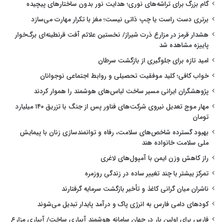
گام بزرگ برای تراشه‌های نوری؛ هدایت نور بدون ساختارهای پیچیده
برتری دست راست یا چپ ذاتی نیست؛ مغز با تکرار مهارت می‌سازد
هشدار قرمز در مزارع ذرت شیراز/ نخستین علائم آفت قرنطینه‌ای برگ‌خوار
پاییزه مشاهده شد
امید تازه برای جلوگیری از بازگشت سرطان
خواب کافی؛ کلید موفقیت تحصیلی و روابط اجتماعی نوجوانان
پژوهشگران ایرانی مسیر ساخت لباس‌های هوشمند را هموار کردند
مهار موج تعدیل نیروی شرکت‌های فناور پس از جنگ با تزریق ۱۴۰ میلیارد
تومان
بهبود گسترده شاخص‌های سلامت، رفاه و توانمندسازی زنان با پیمایش
ملی سلامت خانواده هند
راز کاهش وزن ایمن با آمپول‌های لاغری
تمرکز بیشتر با چند تغییر ساده در زندگی روزمره
ناشران میان گرانی کاغذ و تأخیر بازگشت سرمایه گرفتارند
کودهای دامی فارس به انرژی پاک و درآمد پایدار تبدیل می‌شوند
فارس برای اولین بار در جهان سامانه هوشمند آبیاری ساخت/ آبیاری مزارع