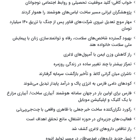
خواب کافی؛ کلید موفقیت تحصیلی و روابط اجتماعی نوجوانان
پژوهشگران ایرانی مسیر ساخت لباس‌های هوشمند را هموار کردند
مهار موج تعدیل نیروی شرکت‌های فناور پس از جنگ با تزریق ۱۴۰ میلیارد
تومان
بهبود گسترده شاخص‌های سلامت، رفاه و توانمندسازی زنان با پیمایش
ملی سلامت خانواده هند
راز کاهش وزن ایمن با آمپول‌های لاغری
تمرکز بیشتر با چند تغییر ساده در زندگی روزمره
ناشران میان گرانی کاغذ و تأخیر بازگشت سرمایه گرفتارند
کودهای دامی فارس به انرژی پاک و درآمد پایدار تبدیل می‌شوند
فارس برای اولین بار در جهان سامانه هوشمند آبیاری ساخت/ آبیاری مزارع
با یک کلیک و اپلیکیشن موبایل
رکورد نگران‌کننده ساخت خبر جعلی با ظاهری واقعی با چت‌جی‌پی‌تی
فعالیت‌های جزیره‌ای در حوزه اشتغال، مانع تحقق اهداف است
راز تناقض داروهای لاغری کشف شد
نسل جدید داروهای ضدسرطان در مسیر تولید انبوه