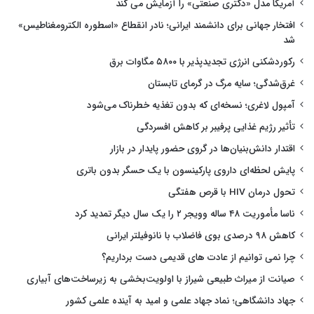
آمریکا مدل «دکتری صنعتی» را آزمایش می کند
افتخار جهانی برای دانشمند ایرانی؛ نادر انقطاع «اسطوره الکترومغناطیس»
شد
رکوردشکنی انرژی تجدیدپذیر با ۵۸۰۰ مگاوات برق
غرق‌شدگی؛ سایه مرگ در گرمای تابستان
آمپول لاغری؛ نسخه‌ای که بدون تغذیه خطرناک می‌شود
تأثیر رژیم غذایی پرفیبر بر کاهش افسردگی
اقتدار دانش‌بنیان‌ها در گروی حضور پایدار در بازار
پایش لحظه‌ای داروی پارکینسون با یک حسگر بدون باتری
تحول درمان HIV با قرص هفتگی
ناسا مأموریت ۴۸ ساله وویجر ۲ را یک سال دیگر تمدید کرد
کاهش ۹۸ درصدی بوی فاضلاب با نانوفیلتر ایرانی
چرا نمی توانیم از عادت های قدیمی دست برداریم؟
صیانت از میراث طبیعی شیراز با اولویت‌بخشی به زیرساخت‌های آبیاری
جهاد دانشگاهی؛ نماد جهاد علمی و امید به آینده علمی کشور