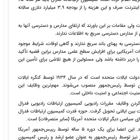
میلیارد دلار بیشتر برای دسترسی آموزش و پرورش به اینترنت صرف و این هزینه را از بودجه ۳.۹ میلیارد دلاری سالانه
ست ولی مقامات بر این باورند که ارتقای مدارس و دسترسی آنها به
 مدارس دسترسی سریع به اطلاعات ندارند.
آموز در آمریکا دسترسی به پهنای باند سریع ندارند و گاهی اوقات، شرایط موجود
امات آمریکایی برای افزایش سطح علمی مدارس براین قضیه تأکید
ا دربر داشته باشد ولی مسئولین از هیچ تلاشی برای تأمین این
کمیسیون ارتباطات فدرال (FCC) یک آژانس مستقل دولت ایالات متحده است که در سال ۱۹۳۴ توسط کنگره ایالات
 توسط رئیس‌جمهور منصوب می‌شوند. مهم‌ترین وظایف این
 امنیت اجتماعی و امنیت داخلی است.
رتباطات ۱۹۳۴ برای جایگزین کردن وظایف مقررات رادیویی کمیسیون ارتباطات رادیویی فدرال
ت بین ایالتی تحویل گرفت. حوزه قدرت کمیسیون ارتباطات فدرال
کمیسیون ارتباطات فدرال توسط ۵ عضو اداره می‌شود. این اعضا برای یک دوره ۵ ساله توسط رییس‌جمهور آمریکا
 و توسط سنا تایید می‌شوند. یکی از این ۵ نفر نیز توسط رئیس‌جمهور به عنوان عضو ارشد و رئیس کمیسیون