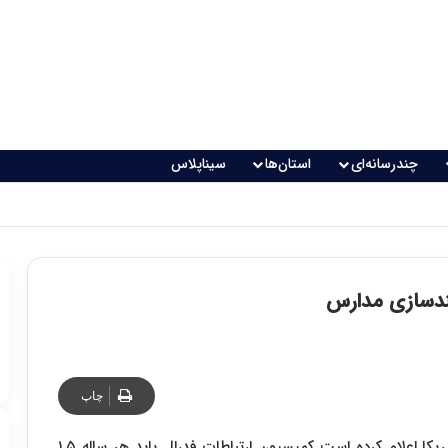
چندرسانه‌ای
استان‌ها
سیناپلاس
 تغذیه خطرناک می‌شود
ندسازی مدارس
چاپ
تام ویلر رئیس این آژانس مستقل دولت آمریکا اعلام کرده است کمیسیون ارتباطات فدرال باید هر ساله ۱.۵