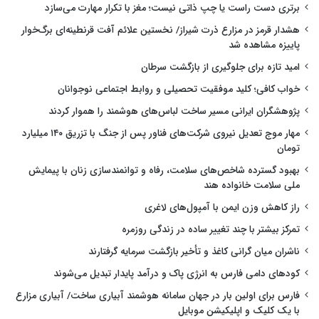
برتری دست راست یا چپ ذاتی نیست؛ مغز با تکرار مهارت می‌سازد
هشدار قرمز در مزارع ذرت شیراز/ نخستین علائم آفت قرنطینه‌ای برگ‌خوار
پاییزه مشاهده شد
امید تازه برای جلوگیری از بازگشت سرطان
خواب کافی؛ کلید موفقیت تحصیلی و روابط اجتماعی نوجوانان
پژوهشگران ایرانی مسیر ساخت لباس‌های هوشمند را هموار کردند
مهار موج تعدیل نیروی شرکت‌های فناور پس از جنگ با تزریق ۱۴۰ میلیارد
تومان
بهبود گسترده شاخص‌های سلامت، رفاه و توانمندسازی زنان با پیمایش
ملی سلامت خانواده هند
راز کاهش وزن ایمن با آمپول‌های لاغری
تمرکز بیشتر با چند تغییر ساده در زندگی روزمره
ناشران میان گرانی کاغذ و تأخیر بازگشت سرمایه گرفتارند
کودهای دامی فارس به انرژی پاک و درآمد پایدار تبدیل می‌شوند
فارس برای اولین بار در جهان سامانه هوشمند آبیاری ساخت/ آبیاری مزارع
با یک کلیک و اپلیکیشن موبایل