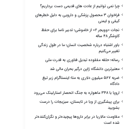
چرا نمی توانیم از عادت های قدیمی دست برداریم؟
فراخوان ۳ محصول پزشکی و دارویی به دلیل خطرهای
کیفی و ایمنی
نجات «وویجر ۲» از خاموشی؛ تدبیر ناسا برای حفظ
کاوشگر ۴۸ ساله
باور اشتباه درباره شخصیت انسان؛ ما در طول زندگی
تغییر می‌کنیم
رسانه؛ حلقه مفقوده تبدیل فناوری به قدرت ملی
معتبرترین دانشگاه ژاپن درگیر بحران مالی شد
ضربه ۵۶۷ میلیون دلاری به متا؛ اینستاگرام زیر تیغ
دادگاه
اروپا با ۳۴۸ ماهواره به جنگ انحصار استارلینک می‌رود
برای پیشگیری از وبا در تابستان، سبزیجات را درست
بشویید
مقاومت مالاریا در برابر داروها پیچیده‌تر و نگران‌کننده‌تر
شده است