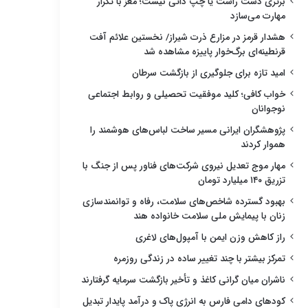
برتری دست راست یا چپ ذاتی نیست؛ مغز با تکرار
مهارت می‌سازد
هشدار قرمز در مزارع ذرت شیراز/ نخستین علائم آفت
قرنطینه‌ای برگ‌خوار پاییزه مشاهده شد
امید تازه برای جلوگیری از بازگشت سرطان
خواب کافی؛ کلید موفقیت تحصیلی و روابط اجتماعی
نوجوانان
پژوهشگران ایرانی مسیر ساخت لباس‌های هوشمند را
هموار کردند
مهار موج تعدیل نیروی شرکت‌های فناور پس از جنگ با
تزریق ۱۴۰ میلیارد تومان
بهبود گسترده شاخص‌های سلامت، رفاه و توانمندسازی
زنان با پیمایش ملی سلامت خانواده هند
راز کاهش وزن ایمن با آمپول‌های لاغری
تمرکز بیشتر با چند تغییر ساده در زندگی روزمره
ناشران میان گرانی کاغذ و تأخیر بازگشت سرمایه گرفتارند
کودهای دامی فارس به انرژی پاک و درآمد پایدار تبدیل