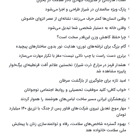
است/ قدردانی از مدیریت جهادی کادر سلامت در بحران
پارک ویژه سالمندان در شیراز طراحی و اجرا می‌شود
وقتی انسان‌ها کمتر حرف می‌زنند؛ نشانه‌ای از عصر انزوای خاموش
وقتی خانه به دستیار شخصی شما تبدیل می‌شود
چرا حفظ کاهش وزن این‌قدر سخت است؟
گام بزرگ برای تراشه‌های نوری؛ هدایت نور بدون ساختارهای پیچیده
برتری دست راست یا چپ ذاتی نیست؛ مغز با تکرار مهارت می‌سازد
هشدار قرمز در مزارع ذرت شیراز/ نخستین علائم آفت قرنطینه‌ای برگ‌خوار
پاییزه مشاهده شد
امید تازه برای جلوگیری از بازگشت سرطان
خواب کافی؛ کلید موفقیت تحصیلی و روابط اجتماعی نوجوانان
پژوهشگران ایرانی مسیر ساخت لباس‌های هوشمند را هموار کردند
مهار موج تعدیل نیروی شرکت‌های فناور پس از جنگ با تزریق ۱۴۰ میلیارد
تومان
بهبود گسترده شاخص‌های سلامت، رفاه و توانمندسازی زنان با پیمایش
ملی سلامت خانواده هند