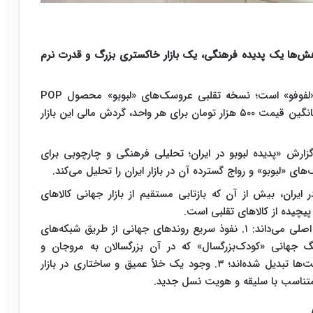
مرکز پژوهش‌ها یک پدیده فرهنگی، یک بازار خاکستری بزرگ و قدرت نرم
آنچه در ایران فراگیر شده «لفوفو» است؛ نسخه تقلبی عروسک‌های «لبوبو» محصول POP
MART. برآورد تعداد حدود ۲۰۰ هزار عدد در کشور، با میانگین قیمت ۵۰۰ هزار تومان برای هر واحد، گردش مالی این بازار
گزارش
«پدیده لبوبو در ایران؛ تحلیلی فرهنگی و چارچوبی برای
«لبوبو» و رواج گسترده آن در بازار ایران را تحلیل می‌کند.
یران، بیش از آن که بازتابی مستقیم از بازار جهانی کالاهای
پیچیده از کالاهای تقلبی است.
این گزارش ظهور این موج را ناشی از تلاقی سه عامل اصلی می‌داند: ۱. نفوذ سریع روندهای جهانی از طریق شبکه‌های
هواداری در ایران؛ ۲. رشد فرهنگ جهانی «کودک‌بزرگسال» که در آن بزرگسالان به مروجان و
مصرف‌کنندگان اصلی اسباب‌بازی‌های کلکسیونی و فیجت‌ها تبدیل شده‌اند؛ ۳. وجود یک خلأ عمیق و ساختاری در بازار
تناسب با سلیقه و هویت نسل جدید.