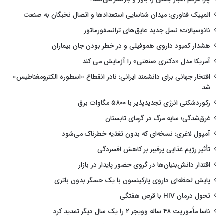
المپیک فناوری؛ میدان شناسایی استعدادها و اتصال نخبگان به صنعت
نانوسیالات؛ نسل جدید عایق‌های ترانسفورماتور
هشدار کمبود داروی هموفیلی و در خطر بودن جان بیماران
آمریکا مدل «دکتری صنعتی» را آزمایش می کند
افتخار جهانی برای دانشمند ایرانی؛ نادر انقطاع «اسطوره الکترومغناطیس»
شد
رکوردشکنی انرژی تجدیدپذیر با ۵۸۰۰ مگاوات برق
غرق‌شدگی؛ سایه مرگ در گرمای تابستان
آمپول لاغری؛ نسخه‌ای که بدون تغذیه خطرناک می‌شود
تأثیر رژیم غذایی پرفیبر بر کاهش افسردگی
اقتدار دانش‌بنیان‌ها در گروی حضور پایدار در بازار
پایش لحظه‌ای داروی پارکینسون با یک حسگر بدون باتری
تحول درمان HIV با قرص هفتگی
ناسا مأموریت ۴۸ ساله وویجر ۲ را یک سال دیگر تمدید کرد