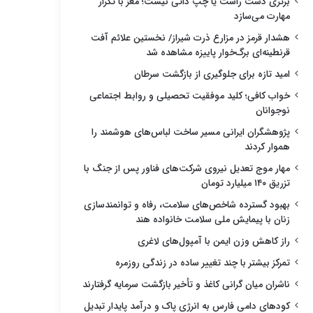
برتری دست راست یا چپ ذاتی نیست؛ مغز با تکرار
مهارت می‌سازد
هشدار قرمز در مزارع ذرت شیراز/ نخستین علائم آفت
قرنطینه‌ای برگ‌خوار پاییزه مشاهده شد
امید تازه برای جلوگیری از بازگشت سرطان
خواب کافی؛ کلید موفقیت تحصیلی و روابط اجتماعی
نوجوانان
پژوهشگران ایرانی مسیر ساخت لباس‌های هوشمند را
هموار کردند
مهار موج تعدیل نیروی شرکت‌های فناور پس از جنگ با
تزریق ۱۴۰ میلیارد تومان
بهبود گسترده شاخص‌های سلامت، رفاه و توانمندسازی
زنان با پیمایش ملی سلامت خانواده هند
راز کاهش وزن ایمن با آمپول‌های لاغری
تمرکز بیشتر با چند تغییر ساده در زندگی روزمره
ناشران میان گرانی کاغذ و تأخیر بازگشت سرمایه گرفتارند
کودهای دامی فارس به انرژی پاک و درآمد پایدار تبدیل