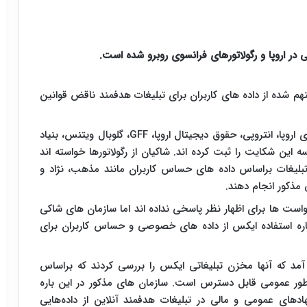
هم شده از داده های کاربران برای تبلیغات هدفمند ناقض قوانین
سازمان های ای آی فارنزیکس، مرکز دموکراسی و فناوری اروپا، انتروپی، حقوق دیجیتال اروپا، GFF، گلوبال ویتنس، بنیاد
Arcom رگولاتور رسانه فرانسه این شکایت را ثبت کرده اند. شاکیان از رگولاتورها خواسته اند
تبلیغات براساس داده های حساس کاربران مانند مذهب، نژاد و
مذکور انجام دهند.
ه اروپا و Arcom تاکنون به درخواست ها برای اظهار نظر پاسخی نداده اند اما سازمان های شاکی
رباره استفاده ایکس از داده های خصوصی و حساس کاربران برای
 آمد که آنها مخزن تبلیغاتی ایکس را بررسی کردند که براساس
 طور عمومی قابل دسترس است. سازمان های مذکور در این باره
دهای عمومی و مالی در تبلیغات هدفمند آنلاین از داده‌هایی