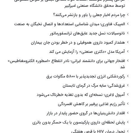
توسط محقق دانشگاه صنعتی امیرکبیر
چرا مردم اخبار جعلی را باور و بازنشر می‌کنند؟
المپیک فناوری؛ میدان شناسایی استعدادها و اتصال نخبگان به صنعت
نانوسیالات؛ نسل جدید عایق‌های ترانسفورماتور
هشدار کمبود داروی هموفیلی و در خطر بودن جان بیماران
آمریکا مدل «دکتری صنعتی» را آزمایش می کند
افتخار جهانی برای دانشمند ایرانی؛ نادر انقطاع «اسطوره الکترومغناطیس»
شد
رکوردشکنی انرژی تجدیدپذیر با ۵۸۰۰ مگاوات برق
غرق‌شدگی؛ سایه مرگ در گرمای تابستان
آمپول لاغری؛ نسخه‌ای که بدون تغذیه خطرناک می‌شود
تأثیر رژیم غذایی پرفیبر بر کاهش افسردگی
اقتدار دانش‌بنیان‌ها در گروی حضور پایدار در بازار
پایش لحظه‌ای داروی پارکینسون با یک حسگر بدون باتری
تحول درمان HIV با قرص هفتگی