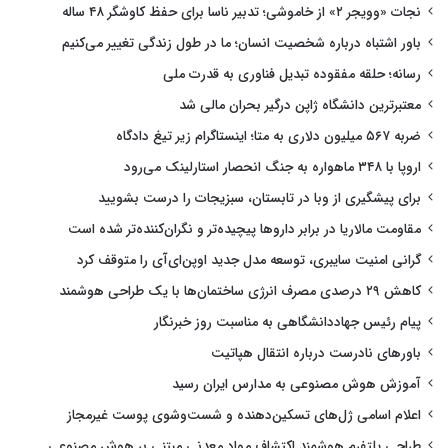
نجات «وویجر ۲» از خاموشی؛ تدبیر ناسا برای حفظ کاوشگر ۴۸ ساله
باور اشتباه درباره شخصیت انسان؛ ما در طول زندگی تغییر می‌کنیم
رسانه؛ حلقه مفقوده تبدیل فناوری به قدرت ملی
معتبرترین دانشگاه ژاپن درگیر بحران مالی شد
ضربه ۵۶۷ میلیون دلاری به متا؛ اینستاگرام زیر تیغ دادگاه
اروپا با ۳۴۸ ماهواره به جنگ انحصار استارلینک می‌رود
برای پیشگیری از وبا در تابستان، سبزیجات را درست بشویید
مقاومت مالاریا در برابر داروها پیچیده‌تر و نگران‌کننده‌تر شده است
گرانی امنیت سایبری، توسعه مدل جدید اوپن‌ای‌آی را متوقف کرد
کاهش ۲۹ درصدی مصرف انرژی ساختمان‌ها با یک طراحی هوشمند
پیام رئیس جهاددانشگاهی به مناسبت روز خبرنگار
باورهای نادرست درباره انتقال هپاتیت
آموزش هوش مصنوعی به مدارس ایران رسید
اعلام اسامی ژل‌های تسکین‌دهنده و شست‌وشوی پوست غیرمجاز
طراحی پلتفرم هوشمند اکتشاف مواد معدنی مبتنی بر هوش مصنوعی