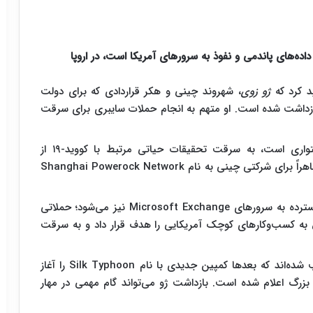
اده‌های پاندمی و نفوذ به سرورهای آمریکا است، در اروپا
د کرد که
ژو زوی
، شهروند چینی و هکر قراردادی که برای دولت
بازداشت شده است. او متهم به انجام حملات سایبری برای سرقت
که هنوز متواری است، به سرقت تحقیقات حیاتی مرتبط با کووید-۱۹ از
دانشگاه‌های آمریکایی در سال ۲۰۲۰ متهم شده‌اند. ژو ظاهراً برای شرکتی چینی به نام Shanghai Powerock Network
شامل نقش در موج حملات گسترده به سرورهای Microsoft Exchange نیز می‌شود؛ حملاتی
هزار سرور متعلق به کسب‌وکارهای کوچک آمریکایی را هدف قرار داد و به سرقت
دو هکر چینی به گروهی موسوم به Hafnium منتسب شده‌اند که بعدها کمپین جدیدی با نام Silk Typhoon را آغاز
بزرگ اعلام شده است. بازداشت ژو می‌تواند گام مهمی در مهار