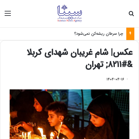
جستجو برای
منو
چرا سرطان ریشه‌کن نمی‌شود؟
عکس| شام غریبان شهدای کربلا
&#۸۲۱۱; تهران
۱۴۰۴-۰۴-۱۶