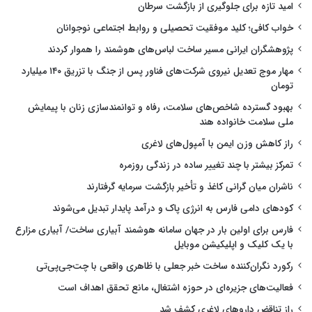
امید تازه برای جلوگیری از بازگشت سرطان
خواب کافی؛ کلید موفقیت تحصیلی و روابط اجتماعی نوجوانان
پژوهشگران ایرانی مسیر ساخت لباس‌های هوشمند را هموار کردند
مهار موج تعدیل نیروی شرکت‌های فناور پس از جنگ با تزریق ۱۴۰ میلیارد
تومان
بهبود گسترده شاخص‌های سلامت، رفاه و توانمندسازی زنان با پیمایش
ملی سلامت خانواده هند
راز کاهش وزن ایمن با آمپول‌های لاغری
تمرکز بیشتر با چند تغییر ساده در زندگی روزمره
ناشران میان گرانی کاغذ و تأخیر بازگشت سرمایه گرفتارند
کودهای دامی فارس به انرژی پاک و درآمد پایدار تبدیل می‌شوند
فارس برای اولین بار در جهان سامانه هوشمند آبیاری ساخت/ آبیاری مزارع
با یک کلیک و اپلیکیشن موبایل
رکورد نگران‌کننده ساخت خبر جعلی با ظاهری واقعی با چت‌جی‌پی‌تی
فعالیت‌های جزیره‌ای در حوزه اشتغال، مانع تحقق اهداف است
راز تناقض داروهای لاغری کشف شد