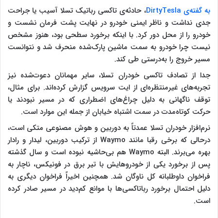
به گفته‌ی DirtyTesla
، حادثه‌ی تاکسی رباتیک تسلا آسیب یا جراحت
جدی نداشت و ناظر ایمنی خودرو در نهایت پشت فرمان نشست و
خودرو را از محل دور کرد. با اینکه برخورد سطحی بود، هنوز مشخص
نیست چرا خودرو به سمت ماشین پارک‌شده منحرف شد و نتوانست
مسیر خروج را به‌درستی طی کند.
جدا از تصادف تاکسی خودران تسلا، سایر مهمانان دعوت‌شده نیز
تجربه‌های غیرمنتظره‌ای از ایت سرویس گزارش کرده‌اند. برای مثال،
توقف ناگهانی به دلیل چراغ‌های اضطراری که در مسیر نبودند یا
حرکت کوتاه‌مدت در سمت اشتباه خیابان از جمله این موارد است.
نرم‌افزار خودران تسلا عمدتاً به دوربین و هوش مصنوعی متکی است،
درحالی که برخی رقبا مانند Waymo از ترکیب دوربین، لیدار و رادار
بهره می‌برند. البته Waymo هم بی‌حاشیه نبوده است و سال گذشته
پس از برخورد یکی از خودروهایش با تیر برق در فونیکس، ناچار به
فراخوان داوطلبانه کل ناوگان شد. همچنین اخیراً فراخوان دیگری به
دلیل احتمال برخورد رباتاکسی‌ها با موانع کم‌دید در مسیر صادر کرده
است.