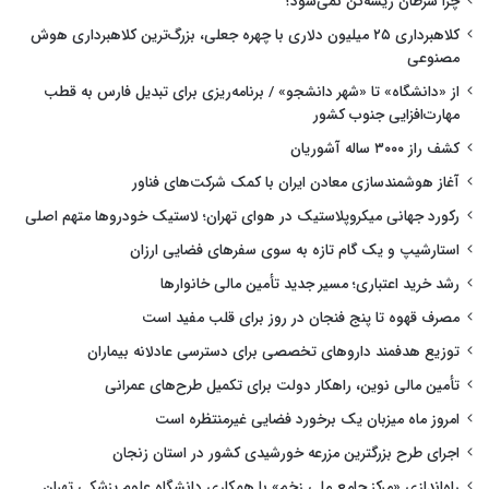
چرا سرطان ریشه‌کن نمی‌شود؟
کلاهبرداری ۲۵ میلیون دلاری با چهره جعلی، بزرگ‌ترین کلاهبرداری هوش
مصنوعی
از «دانشگاه» تا «شهر دانشجو» / برنامه‌ریزی برای تبدیل فارس به قطب
مهارت‌افزایی جنوب کشور
کشف راز ۳۰۰۰ ساله آشوریان
آغاز هوشمندسازی معادن ایران با کمک شرکت‌های فناور
رکورد جهانی میکروپلاستیک در هوای تهران؛ لاستیک خودروها متهم اصلی
استارشیپ و یک گام تازه به سوی سفرهای فضایی ارزان
رشد خرید اعتباری؛ مسیر جدید تأمین مالی خانوارها
مصرف قهوه تا پنج فنجان در روز برای قلب مفید است
توزیع هدفمند داروهای تخصصی برای دسترسی عادلانه بیماران
تأمین مالی نوین، راهکار دولت برای تکمیل طرح‌های عمرانی
امروز ماه میزبان یک برخورد فضایی غیرمنتظره است
اجرای طرح بزرگترین مزرعه خورشیدی کشور در استان زنجان
راه‌اندازی «مرکز جامع ملی زخم» با همکاری دانشگاه علوم پزشکی تهران