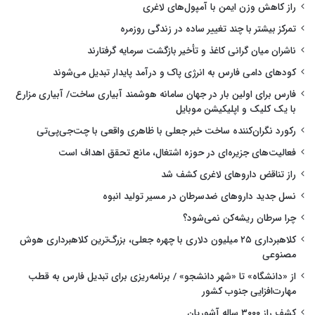
راز کاهش وزن ایمن با آمپول‌های لاغری
تمرکز بیشتر با چند تغییر ساده در زندگی روزمره
ناشران میان گرانی کاغذ و تأخیر بازگشت سرمایه گرفتارند
کودهای دامی فارس به انرژی پاک و درآمد پایدار تبدیل می‌شوند
فارس برای اولین بار در جهان سامانه هوشمند آبیاری ساخت/ آبیاری مزارع
با یک کلیک و اپلیکیشن موبایل
رکورد نگران‌کننده ساخت خبر جعلی با ظاهری واقعی با چت‌جی‌پی‌تی
فعالیت‌های جزیره‌ای در حوزه اشتغال، مانع تحقق اهداف است
راز تناقض داروهای لاغری کشف شد
نسل جدید داروهای ضدسرطان در مسیر تولید انبوه
چرا سرطان ریشه‌کن نمی‌شود؟
کلاهبرداری ۲۵ میلیون دلاری با چهره جعلی، بزرگ‌ترین کلاهبرداری هوش
مصنوعی
از «دانشگاه» تا «شهر دانشجو» / برنامه‌ریزی برای تبدیل فارس به قطب
مهارت‌افزایی جنوب کشور
کشف راز ۳۰۰۰ ساله آشوریان