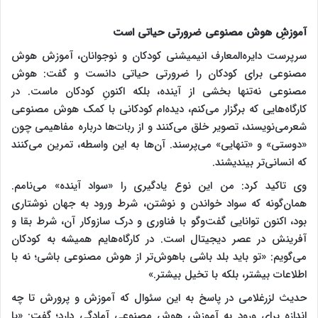
آموزشِ هوش مصنوعی
ضرورتی حیاتی است
سرپرست دایره‌المعارف انیمیشنی کودکان و نوجوانان، آموزش هوش
مصنوعی برای کودکان را ضرورتی حیاتی دانست و گفت: هوش
مصنوعی نه‌تنها بخشی از آینده، بلکه اکنونِ کودکان ماست. در
کارگاه‌هایی که برگزار می‌کنم، دیده‌ام کودکانی با کمک هوش مصنوعی
شعرمی‌نویسند، تصویر خلق می‌کنند و از ربات‌ها درباره مفاهیمی چون
«دوستی» و «تنهایی» می‌پرسند. آن‌ها به این واسطه، تمرین می‌کنند
که انسانی‌تر بیندیشند.
وی تاکید کرد: من این نوع یادگیری را «سواد آینده» می‌نامم.
همان‌گونه که سواد خواندن و نوشتن، شرط ورود به جهان نوشتاری
بود، اکنون توانایی گفت‌وگو با فناوری و درک سازوکار آن، شرط بقا و
آفرینش در عصر دیجیتال است. در کارگاه‌هایم همیشه به کودکان
می‌گویم: «تو باید بلد باشی باهوش‌تر از هوش مصنوعی باشی؛ نه با
اطلاعات بیشتر، بلکه با تخیل بیشتر.»
حدیث لزرغلامی در پاسخ به این سئوال که آموزش و پرورش تا چه
اندازه برای ورود به آموزش هوش مصنوعی آمادگی دارد؛ گفت: «با