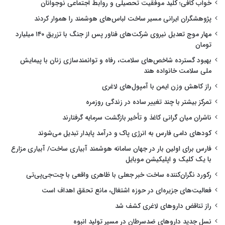
خواب کافی؛ کلید موفقیت تحصیلی و روابط اجتماعی نوجوانان
پژوهشگران ایرانی مسیر ساخت لباس‌های هوشمند را هموار کردند
مهار موج تعدیل نیروی شرکت‌های فناور پس از جنگ با تزریق ۱۴۰ میلیارد
تومان
بهبود گسترده شاخص‌های سلامت، رفاه و توانمندسازی زنان با پیمایش
ملی سلامت خانواده هند
راز کاهش وزن ایمن با آمپول‌های لاغری
تمرکز بیشتر با چند تغییر ساده در زندگی روزمره
ناشران میان گرانی کاغذ و تأخیر بازگشت سرمایه گرفتارند
کودهای دامی فارس به انرژی پاک و درآمد پایدار تبدیل می‌شوند
فارس برای اولین بار در جهان سامانه هوشمند آبیاری ساخت/ آبیاری مزارع
با یک کلیک و اپلیکیشن موبایل
رکورد نگران‌کننده ساخت خبر جعلی با ظاهری واقعی با چت‌جی‌پی‌تی
فعالیت‌های جزیره‌ای در حوزه اشتغال، مانع تحقق اهداف است
راز تناقض داروهای لاغری کشف شد
نسل جدید داروهای ضدسرطان در مسیر تولید انبوه