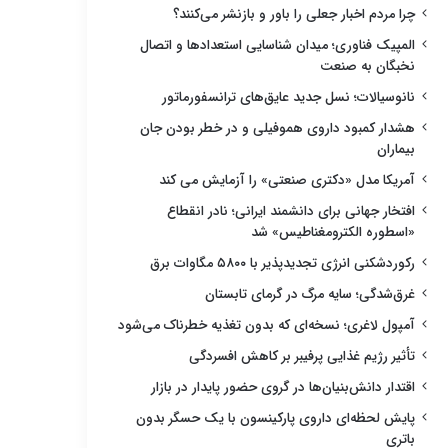
چرا مردم اخبار جعلی را باور و بازنشر می‌کنند؟
المپیک فناوری؛ میدان شناسایی استعدادها و اتصال
نخبگان به صنعت
نانوسیالات؛ نسل جدید عایق‌های ترانسفورماتور
هشدار کمبود داروی هموفیلی و در خطر بودن جان
بیماران
آمریکا مدل «دکتری صنعتی» را آزمایش می کند
افتخار جهانی برای دانشمند ایرانی؛ نادر انقطاع
«اسطوره الکترومغناطیس» شد
رکوردشکنی انرژی تجدیدپذیر با ۵۸۰۰ مگاوات برق
غرق‌شدگی؛ سایه مرگ در گرمای تابستان
آمپول لاغری؛ نسخه‌ای که بدون تغذیه خطرناک می‌شود
تأثیر رژیم غذایی پرفیبر بر کاهش افسردگی
اقتدار دانش‌بنیان‌ها در گروی حضور پایدار در بازار
پایش لحظه‌ای داروی پارکینسون با یک حسگر بدون
باتری