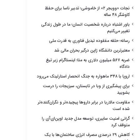
نجات «وویجر ۲» از خاموشی؛ تدبیر ناسا برای حفظ
کاوشگر ۴۸ ساله
باور اشتباه درباره شخصیت انسان؛ ما در طول زندگی
تغییر می‌کنیم
رسانه؛ حلقه مفقوده تبدیل فناوری به قدرت ملی
معتبرترین دانشگاه ژاپن درگیر بحران مالی شد
ضربه ۵۶۷ میلیون دلاری به متا؛ اینستاگرام زیر تیغ
دادگاه
اروپا با ۳۴۸ ماهواره به جنگ انحصار استارلینک می‌رود
برای پیشگیری از وبا در تابستان، سبزیجات را درست
بشویید
مقاومت مالاریا در برابر داروها پیچیده‌تر و نگران‌کننده‌تر
شده است
گرانی امنیت سایبری، توسعه مدل جدید اوپن‌ای‌آی را
متوقف کرد
کاهش ۲۹ درصدی مصرف انرژی ساختمان‌ها با یک