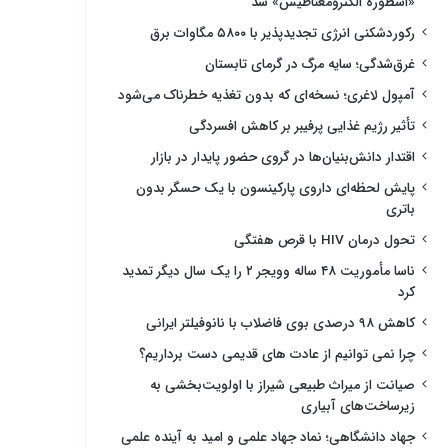
«اسطوره الکترومغناطیس» شد
رکوردشکنی انرژی تجدیدپذیر با ۵۸۰۰ مگاوات برق
غرق‌شدگی؛ سایه مرگ در گرمای تابستان
آمپول لاغری؛ نسخه‌ای که بدون تغذیه خطرناک می‌شود
تأثیر رژیم غذایی پرفیبر بر کاهش افسردگی
اقتدار دانش‌بنیان‌ها در گروی حضور پایدار در بازار
پایش لحظه‌ای داروی پارکینسون با یک حسگر بدون
باتری
تحول درمان HIV با قرص هفتگی
ناسا مأموریت ۴۸ ساله وویجر ۲ را یک سال دیگر تمدید
کرد
کاهش ۹۸ درصدی بوی فاضلاب با نانوفیلتر ایرانی
چرا نمی توانیم از عادت های قدیمی دست برداریم؟
صیانت از میراث طبیعی شیراز با اولویت‌بخشی به
زیرساخت‌های آبیاری
جهاد دانشگاهی؛ نماد جهاد علمی و امید به آینده علمی