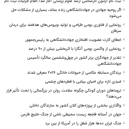
ثبت نام آزمون کارشناسی ارشد علوم پزشکی آغاز شد/ اعلام جزئیات ثبت نام
اگر روحیه جهادی در جهاددانشگاهی زنده بماند، بسیاری از مشکلات حل
می‌شود
رونمایی از فناوری بومی طراحی و تولید ویروس‌های هدفمند برای درمان
سرطان
اعطای کارت عضویت افتخاری جهاددانشگاهی به رئیس‌جمهور
رونمایی از واکسن بومی آنگارا با اثربخشی بیش از ۹۰ درصد
تقدیر از جهادگران برتر کشور در چهل‌وششمین سالگرد تأسیس
جهاددانشگاهی
برندگان مسابقه عکاسی از حیوانات خانگی ۲۰۲۶ معرفی شدند
امیدی تازه برای احیای بینایی با قطره‌های چشمی
تروماهای دوران کودکی چگونه سلامت روان در بزرگسالی را تحت تأثیر قرار
می‌دهند؟
واگذاری بخشی از پروژه‌های کلان کشور به سازندگان داخلی
جهان در آستانه فاجعه زیست محیطی ناشی از جنگ خلیج فارس
جنگ ایران ده‌ها هزار شغل را در آمریکا از بین برد