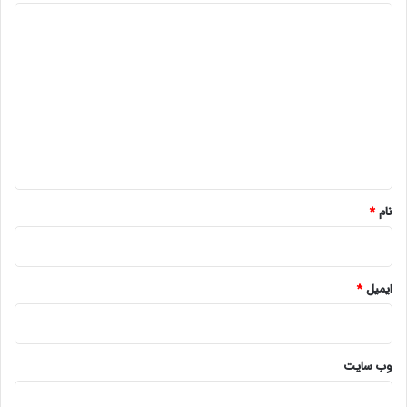
د
ی
د
گ
ا
ه
*
نام
*
ایمیل
*
وب‌ سایت