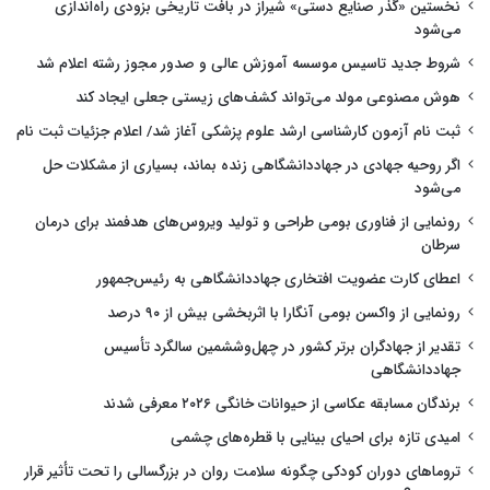
نخستین «گذر صنایع دستی» شیراز در بافت تاریخی بزودی راه‌اندازی
می‌شود
شروط جدید تاسیس موسسه آموزش عالی و صدور مجوز رشته اعلام شد
هوش مصنوعی مولد می‌تواند کشف‌های زیستی جعلی ایجاد کند
ثبت نام آزمون کارشناسی ارشد علوم پزشکی آغاز شد/ اعلام جزئیات ثبت نام
اگر روحیه جهادی در جهاددانشگاهی زنده بماند، بسیاری از مشکلات حل
می‌شود
رونمایی از فناوری بومی طراحی و تولید ویروس‌های هدفمند برای درمان
سرطان
اعطای کارت عضویت افتخاری جهاددانشگاهی به رئیس‌جمهور
رونمایی از واکسن بومی آنگارا با اثربخشی بیش از ۹۰ درصد
تقدیر از جهادگران برتر کشور در چهل‌وششمین سالگرد تأسیس
جهاددانشگاهی
برندگان مسابقه عکاسی از حیوانات خانگی ۲۰۲۶ معرفی شدند
امیدی تازه برای احیای بینایی با قطره‌های چشمی
تروماهای دوران کودکی چگونه سلامت روان در بزرگسالی را تحت تأثیر قرار