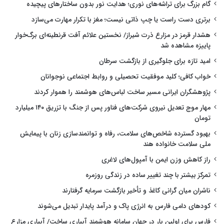
گام بزرگ برای تراشه‌های نوری؛ هدایت نور بدون ساختارهای پیچیده
برتری دست راست یا چپ ذاتی نیست؛ مغز با تکرار مهارت می‌سازد
هشدار قرمز در مزارع ذرت شیراز/ نخستین علائم آفت قرنطینه‌ای برگ‌خوار
پاییزه مشاهده شد
امید تازه برای جلوگیری از بازگشت سرطان
خواب کافی؛ کلید موفقیت تحصیلی و روابط اجتماعی نوجوانان
پژوهشگران ایرانی مسیر ساخت لباس‌های هوشمند را هموار کردند
مهار موج تعدیل نیروی شرکت‌های فناور پس از جنگ با تزریق ۱۴۰ میلیارد
تومان
بهبود گسترده شاخص‌های سلامت، رفاه و توانمندسازی زنان با پیمایش
ملی سلامت خانواده هند
راز کاهش وزن ایمن با آمپول‌های لاغری
تمرکز بیشتر با چند تغییر ساده در زندگی روزمره
ناشران میان گرانی کاغذ و تأخیر بازگشت سرمایه گرفتارند
کودهای دامی فارس به انرژی پاک و درآمد پایدار تبدیل می‌شوند
فارس برای اولین بار در جهان سامانه هوشمند آبیاری ساخت/ آبیاری مزارع